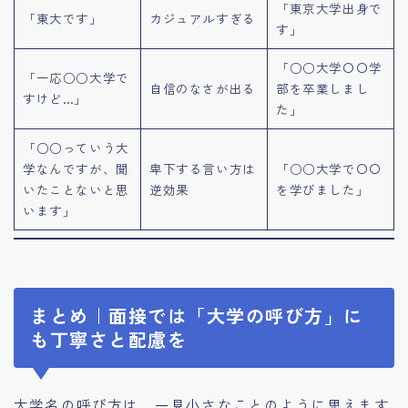
「東京大学出身で
「東大です」
カジュアルすぎる
す」
「○○大学〇〇学
「一応○○大学で
自信のなさが出る
部を卒業しまし
すけど…」
た」
「○○っていう大
学なんですが、聞
卑下する言い方は
「○○大学で〇〇
いたことないと思
逆効果
を学びました」
います」
まとめ｜面接では「大学の呼び方」に
も丁寧さと配慮を
大学名の呼び方は、一見小さなことのように思えます