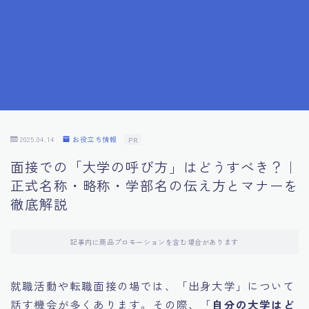
7.成功を収めた求職者の声：成功体験談
8.面接の緊張を解消する方法
9.面接での落とし穴とその対策
10.フィードバックを活用する方法
2025.04.14
お役立ち情報
PR
面接での「大学の呼び方」はどうすべき？｜
11.オンライン面接の成功への鍵
正式名称・略称・学部名の伝え方とマナーを
徹底解説
12.転職先企業の文化を深く理解する
記事内に商品プロモーションを含む場合があります
13.給料交渉のコツ
就職活動や転職面接の場では、「出身大学」について
14.キャリアアップのための面接戦略
話す機会が多くあります。その際、「
自分の大学はど