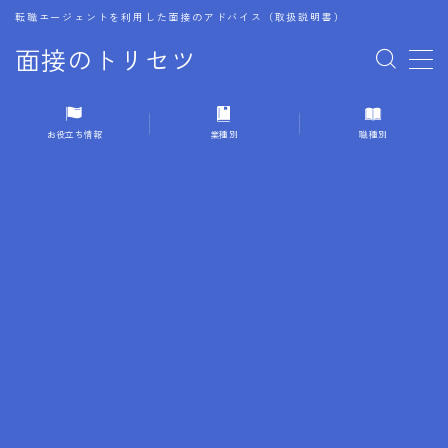
転職エージェントを利用した面接のアドバイス（取扱説明書）
面接のトリセツ
MENU
お役立ち情報
業種別
職種別
1.成功する面接戦略
2.面接前の準備：情報活用の極意
3.面接で好印象を残すためのテクニック
4.職務経歴書と履歴書の違い
5.模擬面接を活用した転職成功方法
6.面接での質問戦略