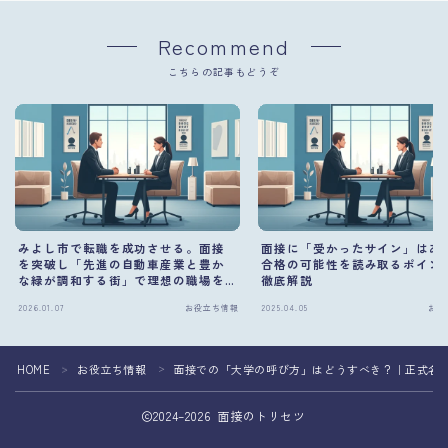
Recommend
こちらの記事もどうぞ
みよし市で転職を成功させる。面接
面接に「受かったサイン」はあ
を突破し「先進の自動車産業と豊か
合格の可能性を読み取るポイン
な緑が調和する街」で理想の職場を
徹底解説
掴む方法
2026.01.07
お役立ち情報
2025.04.05
お役
HOME
お役立ち情報
面接での「大学の呼び方」はどうすべき？｜正式名
＞
＞
2024–2026 面接のトリセツ