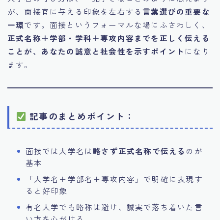
が、面接官に与える印象を左右する
言葉選びの重要な
一環
です。面接というフォーマルな場にふさわしく、
正式名称＋学部・学科＋専攻内容までを正しく伝える
ことが、あなたの誠意と社会性を示すポイント
になり
ます。
記事のまとめポイント：
面接では大学名は
略さず正式名称で伝える
のが
基本
「大学名＋学部名＋専攻内容」で明確に表現す
ると好印象
有名大学でも略称は避け、誠実で落ち着いた言
い方を心がける