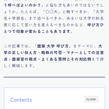
う呼べばよいのか？
」と悩む方も多いのではないでし
15.職場適応力をアピールする方法
ょうか。たとえば、「○○大」と略すべきか、「大学
名＋学部名」まで述べるべきか、あるいは大学の知名
16.エージェントと良好な関係を築く方法
度に応じて言い方を変えるべきなのかなど、
呼び方ひ
とつで印象が変わることもあります
。
17.面接でブランクを効果的に伝える方法
この記事では、「
面接 大学 呼び方
」をテーマに、
大
18.転職後の職場に適応するためのヒント
学の正しい伝え方・略称の可否・マナーとしての注意
点・面接官の視点・よくある質問とその対応例
まで詳
しく解説します。
Contents
CLOSE