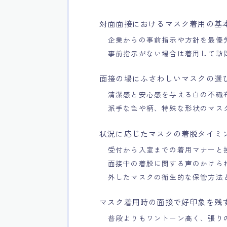
対面面接におけるマスク着用の基
企業からの事前指示や方針を最優
事前指示がない場合は着用して訪
面接の場にふさわしいマスクの選
清潔感と安心感を与える白の不織
派手な色や柄、特殊な形状のマス
状況に応じたマスクの着脱タイミ
受付から入室までの着用マナーと
面接中の着脱に関する声のかけら
外したマスクの衛生的な保管方法
マスク着用時の面接で好印象を残
普段よりもワントーン高く、張り