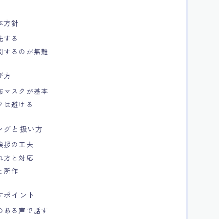
本方針
先する
問するのが無難
び方
布マスクが基本
クは避ける
ングと扱い方
挨拶の工夫
れ方と対応
と所作
すポイント
のある声で話す