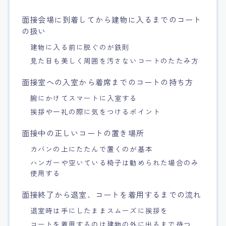
15.職場適応力をアピールする方法
面接会場に到着してから建物に入るまでのコート
の扱い
16.エージェントと良好な関係を築く方法
建物に入る前に脱ぐのが鉄則
見た目も美しく周囲を汚さないコートのたたみ方
17.面接でブランクを効果的に伝える方法
面接室への入室から着席までのコートの持ち方
腕にかけてスマートに入室する
18.転職後の職場に適応するためのヒント
挨拶や一礼の際に気をつけるポイント
面接中の正しいコートの置き場所
カバンの上にたたんで置くのが基本
ハンガーや空いている椅子は勧められた場合のみ
使用する
面接終了から退室、コートを着用するまでの流れ
退室時は手にしたままスムーズに挨拶を
コートを着用するのは建物の外に出るまで待つ