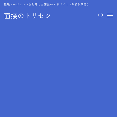
転職エージェントを利用した面接のアドバイス（取扱説明書）
面接のトリセツ
MENU
1.成功する面接戦略
2.面接前の準備：情報活用の極意
3.面接で好印象を残すためのテクニック
4.職務経歴書と履歴書の違い
5.模擬面接を活用した転職成功方法
6.面接での質問戦略