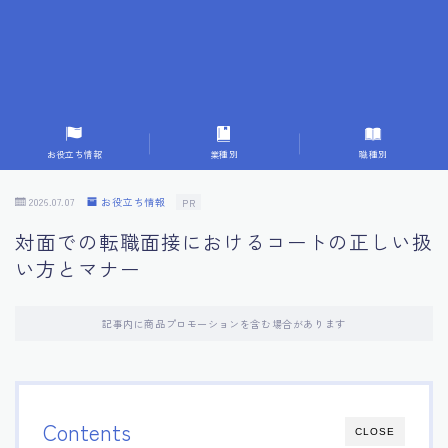
7.成功を収めた求職者の声：成功体験談
8.面接の緊張を解消する方法
9.面接での落とし穴とその対策
お役立ち情報
業種別
職種別
10.フィードバックを活用する方法
2026.07.07
お役立ち情報
PR
対面での転職面接におけるコートの正しい扱
11.オンライン面接の成功への鍵
い方とマナー
12.転職先企業の文化を深く理解する
記事内に商品プロモーションを含む場合があります
13.給料交渉のコツ
14.キャリアアップのための面接戦略
Contents
CLOSE