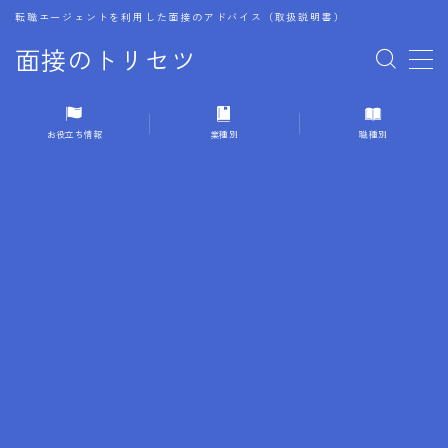
転職エージェントを利用した面接のアドバイス（取扱説明書）
面接のトリセツ
MENU
お役立ち情報
業種別
職種別
1.成功する面接戦略
2.面接前の準備：情報活用の極意
3.面接で好印象を残すためのテクニック
4.職務経歴書と履歴書の違い
5.模擬面接を活用した転職成功方法
6.面接での質問戦略