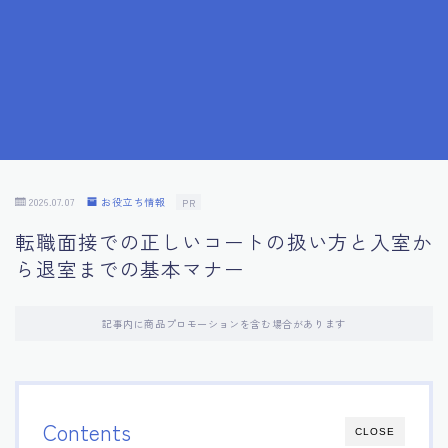
7.成功を収めた求職者の声：成功体験談
8.面接の緊張を解消する方法
9.面接での落とし穴とその対策
10.フィードバックを活用する方法
2026.07.07
お役立ち情報
PR
転職面接での正しいコートの扱い方と入室か
11.オンライン面接の成功への鍵
ら退室までの基本マナー
12.転職先企業の文化を深く理解する
記事内に商品プロモーションを含む場合があります
13.給料交渉のコツ
14.キャリアアップのための面接戦略
Contents
CLOSE