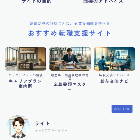
サイトの目的
面接のアドバイス
転職活動の状態ごとに、必要な知識を学べる
おすすめ転職支援サイト
キャリアプランの相談
履歴書・職務経歴書の助
年収交渉アドバイス
言
キャリアプラン
給与交渉ナビ
応募書類マスタ
案内所
ー
ABOUT ME
ライト
キャリアアドバイザー