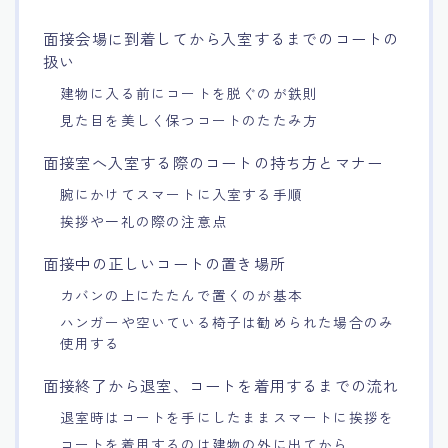
15.職場適応力をアピールする方法
面接会場に到着してから入室するまでのコートの
扱い
16.エージェントと良好な関係を築く方法
建物に入る前にコートを脱ぐのが鉄則
見た目を美しく保つコートのたたみ方
17.面接でブランクを効果的に伝える方法
面接室へ入室する際のコートの持ち方とマナー
腕にかけてスマートに入室する手順
18.転職後の職場に適応するためのヒント
挨拶や一礼の際の注意点
面接中の正しいコートの置き場所
カバンの上にたたんで置くのが基本
ハンガーや空いている椅子は勧められた場合のみ
使用する
面接終了から退室、コートを着用するまでの流れ
退室時はコートを手にしたままスマートに挨拶を
コートを着用するのは建物の外に出てから