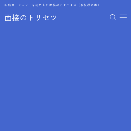
転職エージェントを利用した面接のアドバイス（取扱説明書）
面接のトリセツ
MENU
1.成功する面接戦略
2.面接前の準備：情報活用の極意
3.面接で好印象を残すためのテクニック
4.職務経歴書と履歴書の違い
5.模擬面接を活用した転職成功方法
6.面接での質問戦略