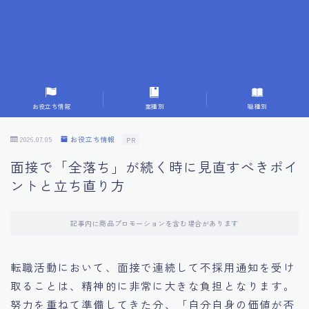
7.成功を収めた求職者の声：成功体験談
8.面接の緊張を解消する方法
9.面接での落とし穴とその対策
お役立ち情報
業種別
職種別
10.フィードバックを活用する方法
2026.07.05
お役立ち情報
PR
面接で「全落ち」が続く時に見直すべきポイ
11.オンライン面接の成功への鍵
ントと立ち直り方
12.転職先企業の文化を深く理解する
記事内に商品プロモーションを含む場合があります
13.給料交渉のコツ
転職活動において、面接で連続して不採用通知を受け
取ることは、精神的に非常に大きな負担となります。
14.キャリアアップのための面接戦略
努力を重ねて準備してきた分、「自分自身の価値が否