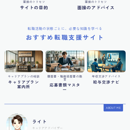
面接のトリセツ
面接のトリセツ
サイトの目的
面接のアドバイス
転職活動の状態ごとに、必要な知識を学べる
おすすめ転職支援サイト
キャリアプランの相談
履歴書・職務経歴書の助
年収交渉アドバイス
言
キャリアプラン
給与交渉ナビ
応募書類マスタ
案内所
ー
ABOUT ME
ライト
キャリアアドバイザー