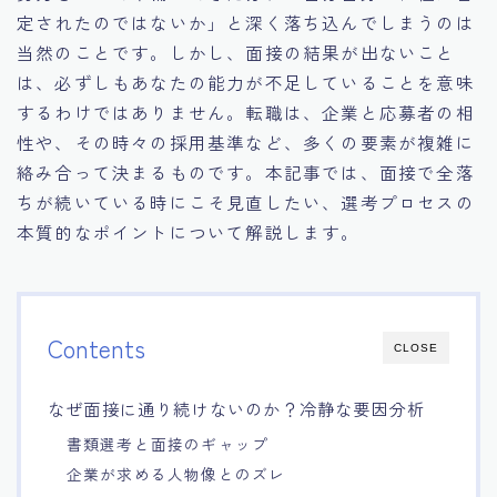
定されたのではないか」と深く落ち込んでしまうのは
15.職場適応力をアピールする方法
当然のことです。しかし、面接の結果が出ないこと
は、必ずしもあなたの能力が不足していることを意味
16.エージェントと良好な関係を築く方法
するわけではありません。転職は、企業と応募者の相
性や、その時々の採用基準など、多くの要素が複雑に
17.面接でブランクを効果的に伝える方法
絡み合って決まるものです。本記事では、面接で全落
ちが続いている時にこそ見直したい、選考プロセスの
18.転職後の職場に適応するためのヒント
本質的なポイントについて解説します。
Contents
CLOSE
なぜ面接に通り続けないのか？冷静な要因分析
書類選考と面接のギャップ
企業が求める人物像とのズレ