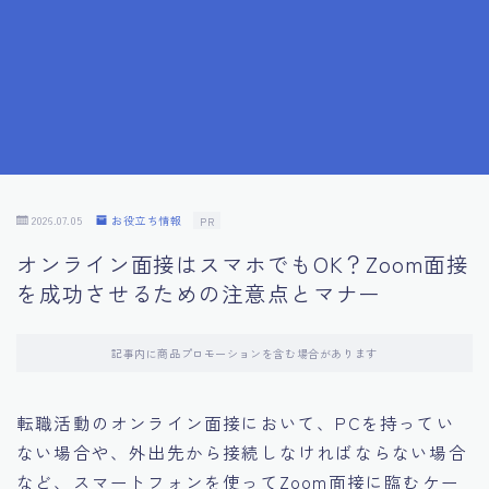
7.成功を収めた求職者の声：成功体験談
8.面接の緊張を解消する方法
9.面接での落とし穴とその対策
10.フィードバックを活用する方法
2026.07.05
お役立ち情報
PR
オンライン面接はスマホでもOK？Zoom面接
11.オンライン面接の成功への鍵
を成功させるための注意点とマナー
12.転職先企業の文化を深く理解する
記事内に商品プロモーションを含む場合があります
13.給料交渉のコツ
転職活動のオンライン面接において、PCを持ってい
ない場合や、外出先から接続しなければならない場合
14.キャリアアップのための面接戦略
など、スマートフォンを使ってZoom面接に臨むケー