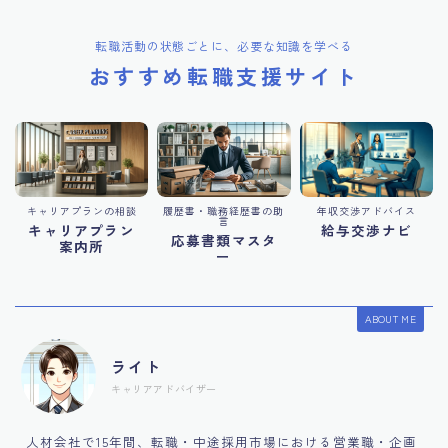
転職活動の状態ごとに、必要な知識を学べる
おすすめ転職支援サイト
キャリアプランの相談
履歴書・職務経歴書の助
年収交渉アドバイス
言
キャリアプラン
給与交渉ナビ
応募書類マスタ
案内所
ー
ABOUT ME
ライト
キャリアアドバイザー
人材会社で15年間、転職・中途採用市場における営業職・企画