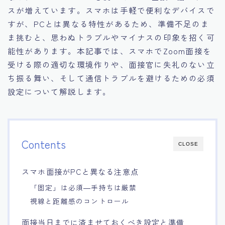
スが増えています。スマホは手軽で便利なデバイスで
15.職場適応力をアピールする方法
すが、PCとは異なる特性があるため、準備不足のま
ま挑むと、思わぬトラブルやマイナスの印象を招く可
16.エージェントと良好な関係を築く方法
能性があります。本記事では、スマホでZoom面接を
受ける際の適切な環境作りや、面接官に失礼のない立
17.面接でブランクを効果的に伝える方法
ち振る舞い、そして通信トラブルを避けるための必須
設定について解説します。
18.転職後の職場に適応するためのヒント
Contents
CLOSE
スマホ面接がPCと異なる注意点
「固定」は必須―手持ちは厳禁
視線と距離感のコントロール
面接当日までに済ませておくべき設定と準備