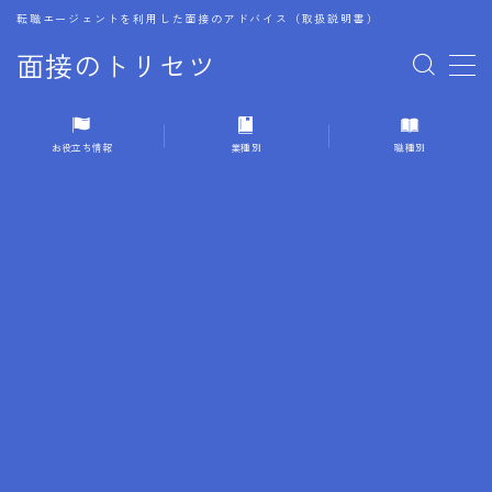
転職エージェントを利用した面接のアドバイス（取扱説明書）
面接のトリセツ
MENU
お役立ち情報
業種別
職種別
1.成功する面接戦略
2.面接前の準備：情報活用の極意
3.面接で好印象を残すためのテクニック
4.職務経歴書と履歴書の違い
5.模擬面接を活用した転職成功方法
6.面接での質問戦略