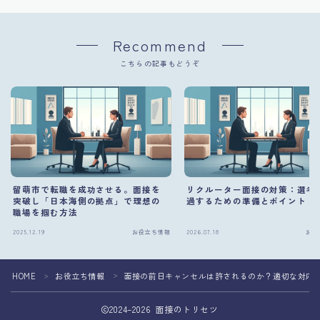
Recommend
こちらの記事もどうぞ
留萌市で転職を成功させる。面接を
リクルーター面接の対策：選考
突破し「日本海側の拠点」で理想の
過するための準備とポイント
職場を掴む方法
2025.12.19
お役立ち情報
2026.07.18
お役
HOME
お役立ち情報
面接の前日キャンセルは許されるのか？適切な対応
＞
＞
2024–2026 面接のトリセツ