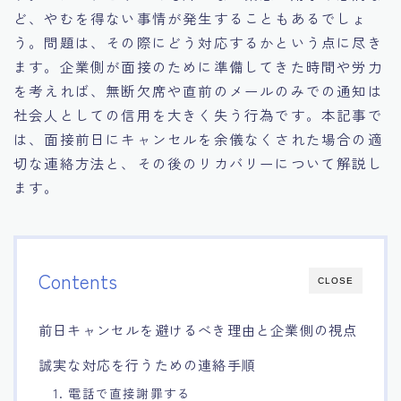
ど、やむを得ない事情が発生することもあるでしょ
15.職場適応力をアピールする方法
う。問題は、その際にどう対応するかという点に尽き
ます。企業側が面接のために準備してきた時間や労力
16.エージェントと良好な関係を築く方法
を考えれば、無断欠席や直前のメールのみでの通知は
社会人としての信用を大きく失う行為です。本記事で
17.面接でブランクを効果的に伝える方法
は、面接前日にキャンセルを余儀なくされた場合の適
切な連絡方法と、その後のリカバリーについて解説し
18.転職後の職場に適応するためのヒント
ます。
Contents
CLOSE
前日キャンセルを避けるべき理由と企業側の視点
誠実な対応を行うための連絡手順
1. 電話で直接謝罪する