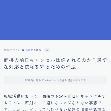
7.成功を収めた求職者の声：成功体験談
8.面接の緊張を解消する方法
9.面接での落とし穴とその対策
10.フィードバックを活用する方法
2026.07.05
お役立ち情報
PR
面接の前日キャンセルは許されるのか？適切
11.オンライン面接の成功への鍵
な対応と信頼を守るための作法
12.転職先企業の文化を深く理解する
記事内に商品プロモーションを含む場合があります
13.給料交渉のコツ
転職活動において、面接の予定を前日にキャンセルす
ることは、原則として避けなければならない事態で
14.キャリアアップのための面接戦略
す。しかし、どうしても外せない緊急の用事や急病な