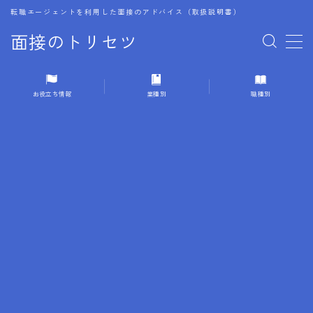
転職エージェントを利用した面接のアドバイス（取扱説明書）
面接のトリセツ
MENU
お役立ち情報
業種別
職種別
1.成功する面接戦略
2.面接前の準備：情報活用の極意
3.面接で好印象を残すためのテクニック
4.職務経歴書と履歴書の違い
5.模擬面接を活用した転職成功方法
6.面接での質問戦略