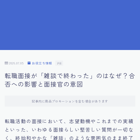
7.成功を収めた求職者の声：成功体験談
8.面接の緊張を解消する方法
9.面接での落とし穴とその対策
10.フィードバックを活用する方法
2026.07.05
お役立ち情報
PR
転職面接が「雑談で終わった」のはなぜ？合
11.オンライン面接の成功への鍵
否への影響と面接官の意図
12.転職先企業の文化を深く理解する
記事内に商品プロモーションを含む場合があります
13.給料交渉のコツ
転職活動の面接において、志望動機やこれまでの実績
といった、いわゆる面接らしい堅苦しい質問が一切な
14.キャリアアップのための面接戦略
く、終始和やかな「雑談」のような雰囲気のまま終了