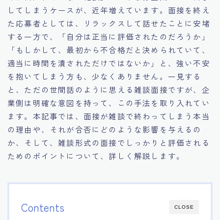
してしまうケースが、近年増えています。面接を終え
15.職場適応力をアピールする方法
た応募者としては、リラックスして話せたことに安堵
する一方で、「自分は正当に評価されたのだろうか」
16.エージェントと良好な関係を築く方法
「もしかして、最初から不合格だと決められていて、
適当に時間を潰されただけではないか」と、強い不安
17.面接でブランクを効果的に伝える方法
を抱いてしまう方も、少なくありません。一見する
と、ただの世間話のように思える雑談面接ですが、企
18.転職後の職場に適応するためのヒント
業側は明確な意図を持って、この手法を取り入れてい
ます。本記事では、面接が雑談で終わってしまう本当
の理由や、それが合否にどのような影響を与えるの
か、そして、雑談形式の面接でしっかりと評価される
ためのポイントについて、詳しく解説します。
Contents
CLOSE