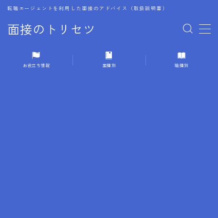
転職エージェントを利用した面接のアドバイス（取扱説明書）
面接のトリセツ
MENU
お役立ち情報
業種別
職種別
1.成功する面接戦略
2.面接前の準備：情報活用の極意
3.面接で好印象を残すためのテクニック
4.職務経歴書と履歴書の違い
5.模擬面接を活用した転職成功方法
6.面接での質問戦略