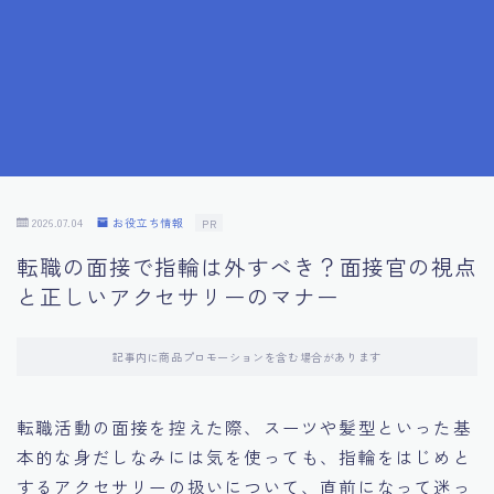
7.成功を収めた求職者の声：成功体験談
8.面接の緊張を解消する方法
9.面接での落とし穴とその対策
10.フィードバックを活用する方法
2026.07.04
お役立ち情報
PR
転職の面接で指輪は外すべき？面接官の視点
11.オンライン面接の成功への鍵
と正しいアクセサリーのマナー
12.転職先企業の文化を深く理解する
記事内に商品プロモーションを含む場合があります
13.給料交渉のコツ
転職活動の面接を控えた際、スーツや髪型といった基
本的な身だしなみには気を使っても、指輪をはじめと
14.キャリアアップのための面接戦略
するアクセサリーの扱いについて、直前になって迷っ