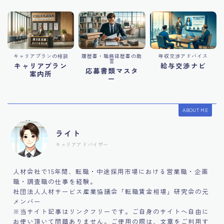
キャリアプランの相談
履歴書・職務経歴書の助
年収交渉アドバイス
言
キャリアプラン
給与交渉ナビ
応募書類マスタ
案内所
ー
ABOUT ME
ライト
キャリアアドバイザー
人材会社で15年間、転職・中途採用市場における営業職・企画
職・調査職の仕事を経験。
社団法人人材サービス産業協議会「転職賃金相場」研究会の元
メンバー
※当サイト記事はリンクフリーです。ご自身のサイトへ自由に
お使い頂いて問題ありません。ご使用の際は、文章をご利用す