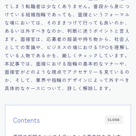
てしまう転職者は少なくありません。普段から身につ
15.職場適応力をアピールする方法
けている結婚指輪であっても、面接というフォーマル
な場においては、そのままつけて行っても良いのか、
16.エージェントと良好な関係を築く方法
あるいは外すべきなのか、判断に迷うポイントと言え
ます。面接官は、応募者の服装や持ち物から、社会人
17.面接でブランクを効果的に伝える方法
としての常識や、ビジネスの場におけるTPOを理解し
ている人物であるかを、厳しくチェックしています。
18.転職後の職場に適応するためのヒント
本記事では、面接における指輪の基本的なマナーや、
面接官がどのような視点でアクセサリーを見ているの
か、そして、業界や指輪のデザインによって外すべき
具体的なケースについて、詳しく解説します。
Contents
CLOSE