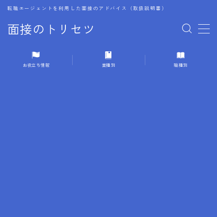
転職エージェントを利用した面接のアドバイス（取扱説明書）
面接のトリセツ
MENU
お役立ち情報
業種別
職種別
1.成功する面接戦略
2.面接前の準備：情報活用の極意
3.面接で好印象を残すためのテクニック
4.職務経歴書と履歴書の違い
5.模擬面接を活用した転職成功方法
6.面接での質問戦略