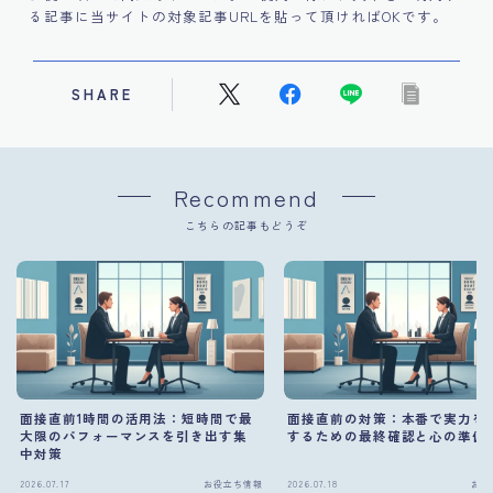
る記事に当サイトの対象記事URLを貼って頂ければOKです。
SHARE
Recommend
こちらの記事もどうぞ
面接直前1時間の活用法：短時間で最
面接直前の対策：本番で実力を
大限のパフォーマンスを引き出す集
するための最終確認と心の準備
中対策
2026.07.17
お役立ち情報
2026.07.18
お役