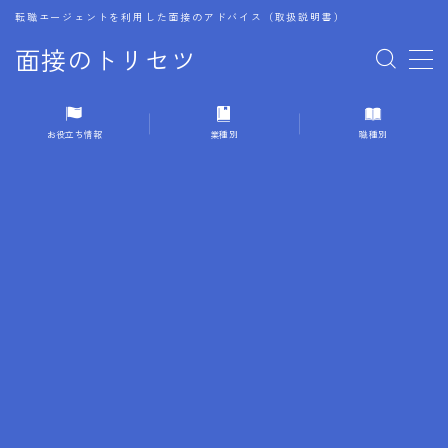
転職エージェントを利用した面接のアドバイス（取扱説明書）
面接のトリセツ
MENU
お役立ち情報
業種別
職種別
1.成功する面接戦略
2.面接前の準備：情報活用の極意
3.面接で好印象を残すためのテクニック
4.職務経歴書と履歴書の違い
5.模擬面接を活用した転職成功方法
6.面接での質問戦略