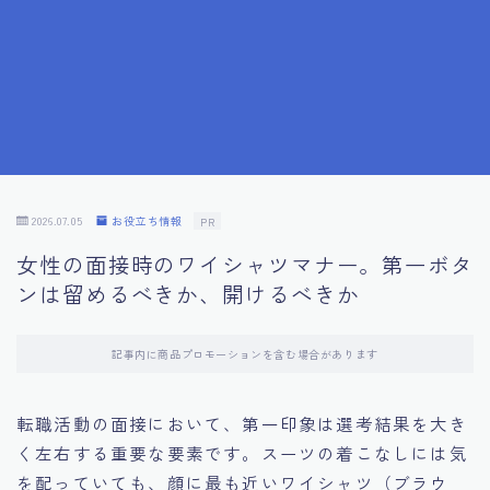
7.成功を収めた求職者の声：成功体験談
8.面接の緊張を解消する方法
9.面接での落とし穴とその対策
10.フィードバックを活用する方法
2026.07.05
お役立ち情報
PR
女性の面接時のワイシャツマナー。第一ボタ
11.オンライン面接の成功への鍵
ンは留めるべきか、開けるべきか
12.転職先企業の文化を深く理解する
記事内に商品プロモーションを含む場合があります
13.給料交渉のコツ
転職活動の面接において、第一印象は選考結果を大き
く左右する重要な要素です。スーツの着こなしには気
14.キャリアアップのための面接戦略
を配っていても、顔に最も近いワイシャツ（ブラウ