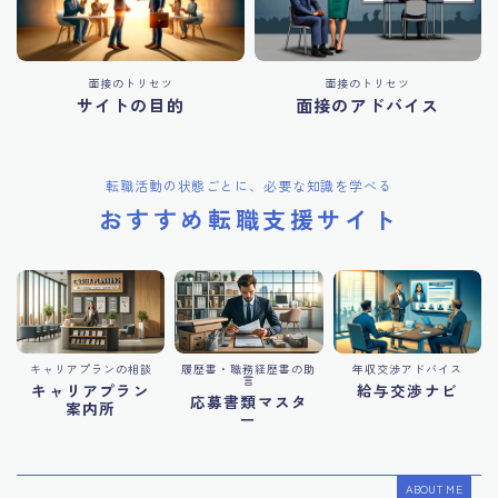
面接のトリセツ
面接のトリセツ
サイトの目的
面接のアドバイス
転職活動の状態ごとに、必要な知識を学べる
おすすめ転職支援サイト
キャリアプランの相談
履歴書・職務経歴書の助
年収交渉アドバイス
言
キャリアプラン
給与交渉ナビ
応募書類マスタ
案内所
ー
ABOUT ME