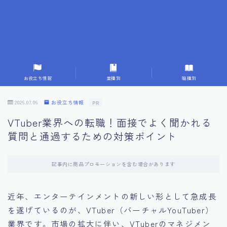
7.成功を収めた求職者の声：成功体験談
8.面接の緊張を解消する方法
9.面接での落とし穴とその対策
お役立ち情報
業種別
職種別
10.フィードバックを活用する方法
2026.07.06
お役立ち情報
PR
VTuber業界への転職！面接でよく聞かれる
11.オンライン面接の成功への鍵
質問と通過するための対策ポイント
12.転職先企業の文化を深く理解する
記事内に商品プロモーションを含む場合があります
13.給料交渉のコツ
近年、エンターテインメントの新しい形として急成長
を遂げているのが、VTuber（バーチャルYouTuber）
14.キャリアアップのための面接戦略
業界です。市場の拡大に伴い、VTuberのマネジメン