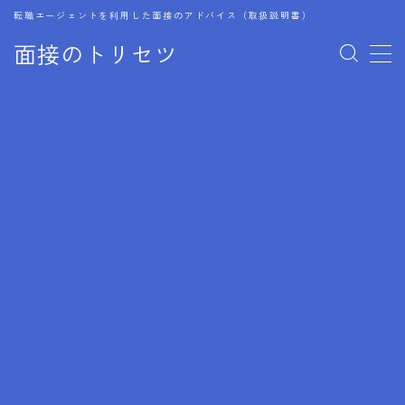
転職エージェントを利用した面接のアドバイス（取扱説明書）
面接のトリセツ
MENU
1.成功する面接戦略
2.面接前の準備：情報活用の極意
3.面接で好印象を残すためのテクニック
4.職務経歴書と履歴書の違い
5.模擬面接を活用した転職成功方法
6.面接での質問戦略