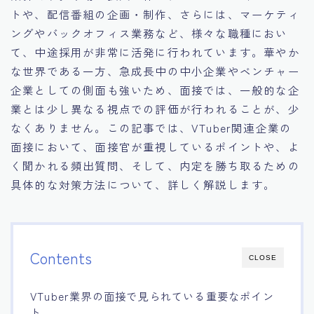
トや、配信番組の企画・制作、さらには、マーケティ
15.職場適応力をアピールする方法
ングやバックオフィス業務など、様々な職種におい
て、中途採用が非常に活発に行われています。華やか
16.エージェントと良好な関係を築く方法
な世界である一方、急成長中の中小企業やベンチャー
企業としての側面も強いため、面接では、一般的な企
17.面接でブランクを効果的に伝える方法
業とは少し異なる視点での評価が行われることが、少
なくありません。この記事では、VTuber関連企業の
18.転職後の職場に適応するためのヒント
面接において、面接官が重視しているポイントや、よ
く聞かれる頻出質問、そして、内定を勝ち取るための
具体的な対策方法について、詳しく解説します。
Contents
CLOSE
VTuber業界の面接で見られている重要なポイン
ト