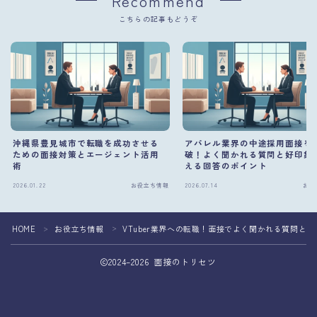
Recommend
こちらの記事もどうぞ
沖縄県豊見城市で転職を成功させる
アパレル業界の中途採用面接を
ための面接対策とエージェント活用
破！よく聞かれる質問と好印象
術
える回答のポイント
2026.01.22
お役立ち情報
2026.07.14
お役
HOME
お役立ち情報
VTuber業界への転職！面接でよく聞かれる質問と
＞
＞
2024–2026 面接のトリセツ
面接準備を専門家へ相談して転職成功