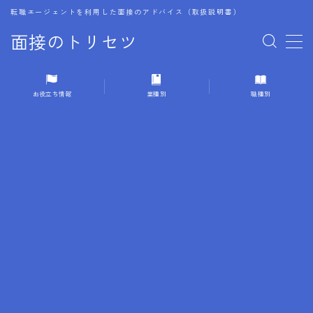
転職エージェントを利用した面接のアドバイス（取扱説明書）
面接のトリセツ
MENU
お役立ち情報
業種別
職種別
1.成功する面接戦略
2.面接前の準備：情報活用の極意
3.面接で好印象を残すためのテクニック
4.職務経歴書と履歴書の違い
5.模擬面接を活用した転職成功方法
6.面接での質問戦略