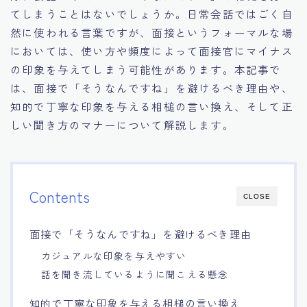
てしまうことはないでしょうか。日常会話ではごく自
15.職場適応力をアピールする方法
然に使われる言葉ですが、面接というフォーマルな場
においては、使い方や頻度によって面接官にマイナス
16.エージェントと良好な関係を築く方法
の印象を与えてしまう可能性があります。本記事で
は、面接で「そうなんですね」を避けるべき理由や、
17.面接でブランクを効果的に伝える方法
知的で丁寧な印象を与える相槌の言い換え、そして正
しい聞き方のマナーについて解説します。
18.転職後の職場に適応するためのヒント
Contents
CLOSE
面接で「そうなんですね」を避けるべき理由
カジュアルな印象を与えやすい
話を聞き流しているように聞こえる懸念
知的で丁寧な印象を与える相槌の言い換え