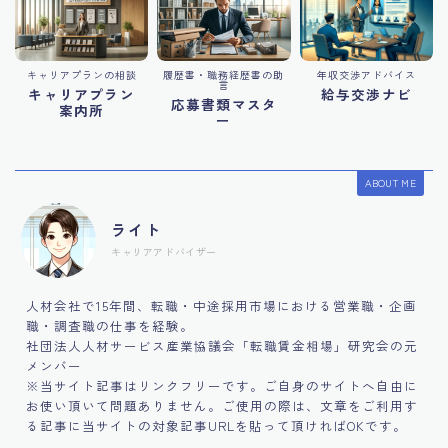
キャリアプランの相談
履歴書・職務経歴書の助
年収交渉アドバイス
言
キャリアプラン
給与交渉ナビ
応募書類マスタ
案内所
ー
ABOUT ME
ライト
キャリアアドバイザー
人材会社で15年間、転職・中途採用市場における営業職・企画
職・調査職の仕事を経験。
社団法人人材サービス産業協議会「転職賃金相場」研究会の元
メンバー
※当サイト記事はリンクフリーです。ご自身のサイトへ自由に
お使い頂いて問題ありません。ご使用の際は、文章をご利用す
る記事に当サイトの対象記事URLを貼って頂ければOKです。