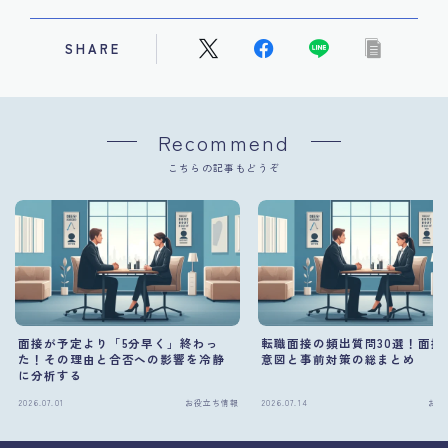
SHARE
Recommend
こちらの記事もどうぞ
面接が予定より「5分早く」終わっ
転職面接の頻出質問30選！面接
た！その理由と合否への影響を冷静
意図と事前対策の総まとめ
に分析する
2026.07.01
お役立ち情報
2026.07.14
お役