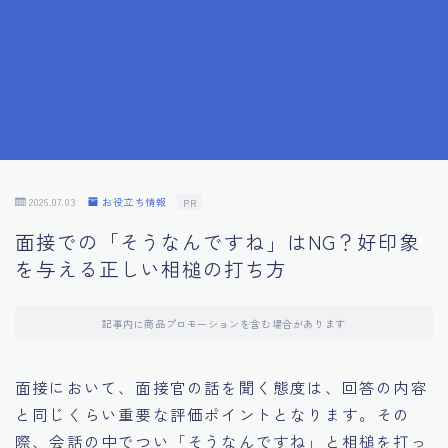
7.成功を収めた求職者の声：成功体験談
8.面接の緊張を解消する方法
9.面接での落とし穴とその対策
10.フィードバックを活用する方法
2026.07.03
お役立ち情報
PR
面接での「そうなんですね」はNG？好印象
11.オンライン面接の成功への鍵
を与える正しい相槌の打ち方
12.転職先企業の文化を深く理解する
記事内に商品プロモーションを含む場合があります
13.給料交渉のコツ
面接において、面接官の話を聞く態度は、回答の内容
と同じくらい重要な評価ポイントとなります。その
14.キャリアアップのための面接戦略
際、会話の中でつい「そうなんですね」と相槌を打っ