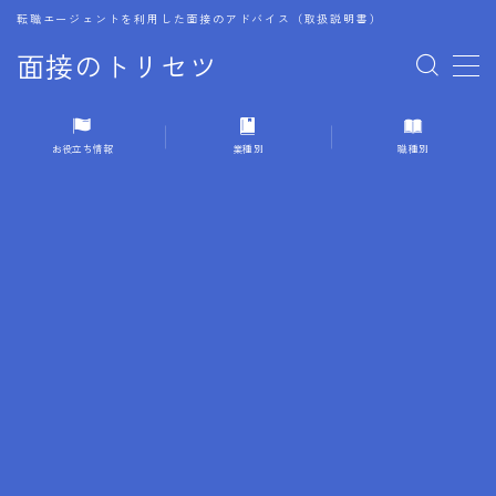
転職エージェントを利用した面接のアドバイス（取扱説明書）
面接のトリセツ
MENU
お役立ち情報
業種別
職種別
1.成功する面接戦略
2.面接前の準備：情報活用の極意
3.面接で好印象を残すためのテクニック
4.職務経歴書と履歴書の違い
5.模擬面接を活用した転職成功方法
6.面接での質問戦略