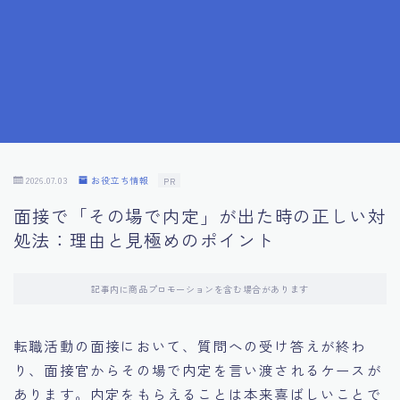
7.成功を収めた求職者の声：成功体験談
8.面接の緊張を解消する方法
9.面接での落とし穴とその対策
10.フィードバックを活用する方法
2026.07.03
お役立ち情報
PR
面接で「その場で内定」が出た時の正しい対
11.オンライン面接の成功への鍵
処法：理由と見極めのポイント
12.転職先企業の文化を深く理解する
記事内に商品プロモーションを含む場合があります
13.給料交渉のコツ
転職活動の面接において、質問への受け答えが終わ
り、面接官からその場で内定を言い渡されるケースが
14.キャリアアップのための面接戦略
あります。内定をもらえることは本来喜ばしいことで