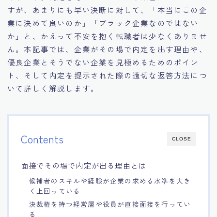
すが、あまりにも早い決断に対して、「本当にこの企
15.職場適応力をアピールする方法
業に決めて良いのか」「ブラック企業なのではない
か」と、かえって不安を抱く転職者は少なくありませ
16.エージェントと良好な関係を築く方法
ん。本記事では、企業がその場で内定を出す理由や、
優良企業とそうでない企業を見極めるためのポイン
17.面接でブランクを効果的に伝える方法
ト、そして内定を提示された際の適切な返答方法につ
いて詳しく解説します。
18.転職後の職場に適応するためのヒント
Contents
CLOSE
面接でその場で内定が出る理由とは
候補者のスキルや経験が企業の求める水準を大き
く上回っている
決裁権を持つ経営層や役員が直接面接を行ってい
る