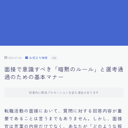
7.成功を収めた求職者の声：成功体験談
8.面接の緊張を解消する方法
9.面接での落とし穴とその対策
10.フィードバックを活用する方法
2026.07.04
お役立ち情報
PR
面接で意識すべき「暗黙のルール」と選考通
11.オンライン面接の成功への鍵
過のための基本マナー
12.転職先企業の文化を深く理解する
記事内に商品プロモーションを含む場合があります
13.給料交渉のコツ
転職活動の面接において、質問に対する回答内容が重
要であることは言うまでもありません。しかし、面接
14.キャリアアップのための面接戦略
官は言葉の内容だけでなく、あなたが「どのような振