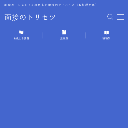
転職エージェントを利用した面接のアドバイス（取扱説明書）
面接のトリセツ
MENU
お役立ち情報
業種別
職種別
1.成功する面接戦略
2.面接前の準備：情報活用の極意
3.面接で好印象を残すためのテクニック
4.職務経歴書と履歴書の違い
5.模擬面接を活用した転職成功方法
6.面接での質問戦略