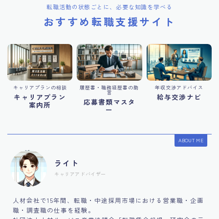
転職活動の状態ごとに、必要な知識を学べる
おすすめ転職支援サイト
キャリアプランの相談
履歴書・職務経歴書の助
年収交渉アドバイス
言
キャリアプラン
給与交渉ナビ
応募書類マスタ
案内所
ー
ABOUT ME
ライト
キャリアアドバイザー
人材会社で15年間、転職・中途採用市場における営業職・企画
職・調査職の仕事を経験。