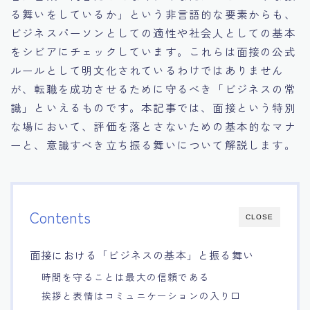
る舞いをしているか」という非言語的な要素からも、
15.職場適応力をアピールする方法
ビジネスパーソンとしての適性や社会人としての基本
をシビアにチェックしています。これらは面接の公式
16.エージェントと良好な関係を築く方法
ルールとして明文化されているわけではありません
が、転職を成功させるために守るべき「ビジネスの常
17.面接でブランクを効果的に伝える方法
識」といえるものです。本記事では、面接という特別
な場において、評価を落とさないための基本的なマナ
18.転職後の職場に適応するためのヒント
ーと、意識すべき立ち振る舞いについて解説します。
Contents
CLOSE
面接における「ビジネスの基本」と振る舞い
時間を守ることは最大の信頼である
挨拶と表情はコミュニケーションの入り口