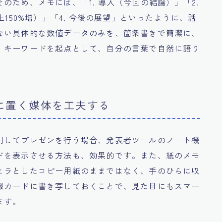
のため、メモには、「1. 導入（今回の結論）」「2.
150%増）」「4. 今後の展望」といったように、話
ない具体的な数値データのみを、箇条書きで簡潔に、
、キーワードを起点として、自分の言葉で自然に語り
に置く媒体を工夫する
用してプレゼンを行う場合、発表者ツールのノート機
ドを表示させる方法も、効果的です。また、紙のメモ
ヒラとしたコピー用紙のままではなく、手のひらに収
報カードに書き写しておくことで、見た目にもスマー
ます。