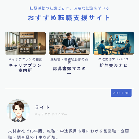
転職活動の状態ごとに、必要な知識を学べる
おすすめ転職支援サイト
キャリアプランの相談
履歴書・職務経歴書の助
年収交渉アドバイス
言
キャリアプラン
給与交渉ナビ
応募書類マスタ
案内所
ー
ABOUT ME
ライト
キャリアアドバイザー
人材会社で15年間、転職・中途採用市場における営業職・企画
職・調査職の仕事を経験。