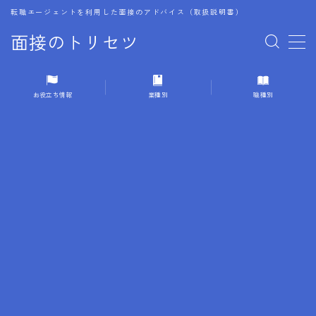
転職エージェントを利用した面接のアドバイス（取扱説明書）
面接のトリセツ
MENU
お役立ち情報
業種別
職種別
1.成功する面接戦略
2.面接前の準備：情報活用の極意
3.面接で好印象を残すためのテクニック
4.職務経歴書と履歴書の違い
5.模擬面接を活用した転職成功方法
6.面接での質問戦略