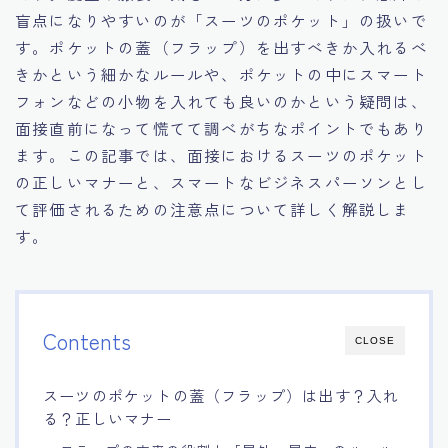
盲点になりやすいのが「スーツのポケット」の扱いで
15.職場適応力をアピールする方法
す。ポケットの蓋（フラップ）を出すべきか入れるべ
きかという細かなルールや、ポケットの中にスマート
16.エージェントと良好な関係を築く方法
フォンなどの小物を入れても良いのかという疑問は、
面接直前になって慌てて調べがちなポイントでもあり
17.面接でブランクを効果的に伝える方法
ます。この記事では、面接におけるスーツのポケット
の正しいマナーと、スマートなビジネスパーソンとし
18.転職後の職場に適応するためのヒント
て評価されるための注意点について詳しく解説しま
す。
Contents
CLOSE
スーツのポケットの蓋（フラップ）は出す？入れ
る？正しいマナー