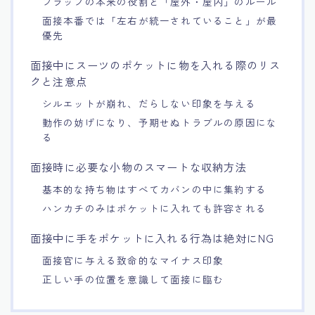
フラップの本来の役割と「屋外・屋内」のルール
面接本番では「左右が統一されていること」が最
優先
面接中にスーツのポケットに物を入れる際のリス
クと注意点
シルエットが崩れ、だらしない印象を与える
動作の妨げになり、予期せぬトラブルの原因にな
る
面接時に必要な小物のスマートな収納方法
基本的な持ち物はすべてカバンの中に集約する
ハンカチのみはポケットに入れても許容される
面接中に手をポケットに入れる行為は絶対にNG
面接官に与える致命的なマイナス印象
正しい手の位置を意識して面接に臨む