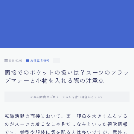
7.成功を収めた求職者の声：成功体験談
8.面接の緊張を解消する方法
9.面接での落とし穴とその対策
10.フィードバックを活用する方法
2026.07.06
お役立ち情報
PR
面接でのポケットの扱いは？スーツのフラッ
11.オンライン面接の成功への鍵
プマナーと小物を入れる際の注意点
12.転職先企業の文化を深く理解する
記事内に商品プロモーションを含む場合があります
13.給料交渉のコツ
転職活動の面接において、第一印象を大きく左右する
のがスーツの着こなしや身だしなみといった視覚情報
14.キャリアアップのための面接戦略
です。髪型や服装に気を配る方は多いですが、意外と