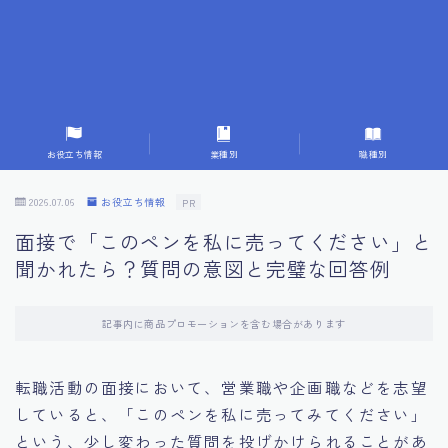
7.成功を収めた求職者の声：成功体験談
8.面接の緊張を解消する方法
9.面接での落とし穴とその対策
お役立ち情報
業種別
職種別
10.フィードバックを活用する方法
2026.07.06
お役立ち情報
PR
面接で「このペンを私に売ってください」と
11.オンライン面接の成功への鍵
聞かれたら？質問の意図と完璧な回答例
12.転職先企業の文化を深く理解する
記事内に商品プロモーションを含む場合があります
13.給料交渉のコツ
転職活動の面接において、営業職や企画職などを志望
していると、「このペンを私に売ってみてください」
14.キャリアアップのための面接戦略
という、少し変わった質問を投げかけられることがあ