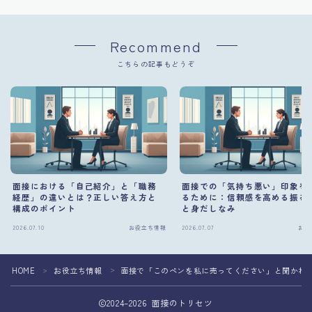
Recommend
こちらの記事もどうぞ
面接における「自己紹介」と「職務
面接での「気持ち悪い」印象を
経歴」の違いとは？正しい答え方と
るために：信頼感を高める振る
構成のポイント
と身だしなみ
2026.07.10
お役立ち情報
2026.07.07
お役
HOME
お役立ち情報
面接で「このペンを私に売ってください」と聞かれ
＞
＞
2024–2026 面接のトリセツ