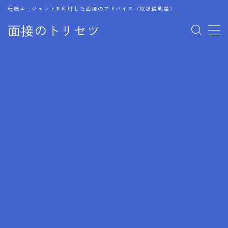
転職エージェントを利用した面接のアドバイス（取扱説明書）
面接のトリセツ
MENU
1.成功する面接戦略
2.面接前の準備：情報活用の極意
3.面接で好印象を残すためのテクニック
4.職務経歴書と履歴書の違い
5.模擬面接を活用した転職成功方法
6.面接での質問戦略