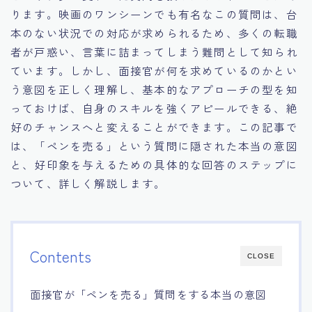
ります。映画のワンシーンでも有名なこの質問は、台
15.職場適応力をアピールする方法
本のない状況での対応が求められるため、多くの転職
者が戸惑い、言葉に詰まってしまう難問として知られ
16.エージェントと良好な関係を築く方法
ています。しかし、面接官が何を求めているのかとい
う意図を正しく理解し、基本的なアプローチの型を知
17.面接でブランクを効果的に伝える方法
っておけば、自身のスキルを強くアピールできる、絶
好のチャンスへと変えることができます。この記事で
18.転職後の職場に適応するためのヒント
は、「ペンを売る」という質問に隠された本当の意図
と、好印象を与えるための具体的な回答のステップに
ついて、詳しく解説します。
Contents
CLOSE
面接官が「ペンを売る」質問をする本当の意図