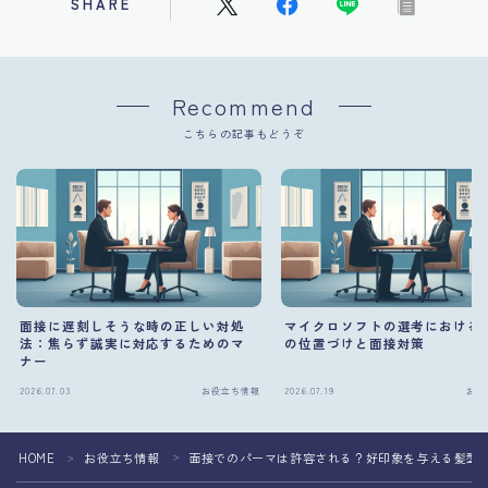
SHARE
Recommend
こちらの記事もどうぞ
面接に遅刻しそうな時の正しい対処
マイクロソフトの選考における
法：焦らず誠実に対応するためのマ
の位置づけと面接対策
ナー
2026.07.03
お役立ち情報
2026.07.19
お役
HOME
お役立ち情報
面接でのパーマは許容される？好印象を与える髪型
＞
＞