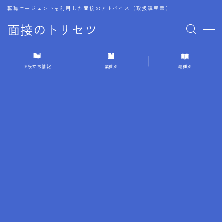
転職エージェントを利用した面接のアドバイス（取扱説明書）
面接のトリセツ
MENU
お役立ち情報
業種別
職種別
1.成功する面接戦略
2.面接前の準備：情報活用の極意
3.面接で好印象を残すためのテクニック
4.職務経歴書と履歴書の違い
5.模擬面接を活用した転職成功方法
6.面接での質問戦略