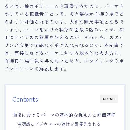
るいは、髪のボリュームを調整するために、パーマを
15.職場適応力をアピールする方法
かけている転職者にとって、その髪型が面接の場でど
のように評価されるのかは、大きな懸念事項となるで
16.エージェントと良好な関係を築く方法
しょう。パーマをかけた状態で面接に臨むことが、採
用にマイナスの影響を与えるのか、それとも、スタイ
17.面接でブランクを効果的に伝える方法
リング次第で問題なく受け入れられるのか。本記事で
は、面接におけるパーマに対する基本的な考え方と、
18.転職後の職場に適応するためのヒント
面接官に悪印象を与えないための、スタイリングのポ
イントについて解説します。
Contents
CLOSE
面接におけるパーマの基本的な捉え方と評価基準
清潔感とビジネスへの適性が最優先される