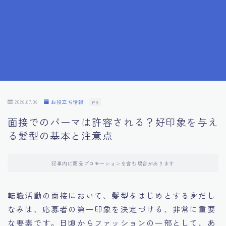
7.成功を収めた求職者の声：成功体験談
8.面接の緊張を解消する方法
9.面接での落とし穴とその対策
10.フィードバックを活用する方法
2026.07.06
お役立ち情報
PR
面接でのパーマは許容される？好印象を与え
11.オンライン面接の成功への鍵
る髪型の基本と注意点
12.転職先企業の文化を深く理解する
記事内に商品プロモーションを含む場合があります
13.給料交渉のコツ
転職活動の面接において、髪型をはじめとする身だし
なみは、応募者の第一印象を決定づける、非常に重要
14.キャリアアップのための面接戦略
な要素です。日頃からファッションの一部として、あ