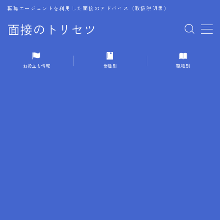
転職エージェントを利用した面接のアドバイス（取扱説明書）
面接のトリセツ
MENU
お役立ち情報
業種別
職種別
1.成功する面接戦略
2.面接前の準備：情報活用の極意
3.面接で好印象を残すためのテクニック
4.職務経歴書と履歴書の違い
5.模擬面接を活用した転職成功方法
6.面接での質問戦略