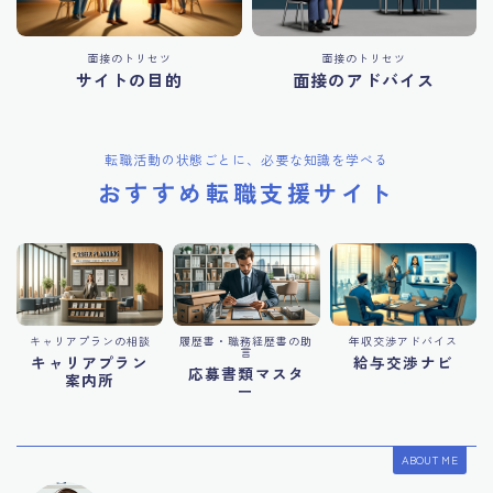
面接のトリセツ
面接のトリセツ
サイトの目的
面接のアドバイス
転職活動の状態ごとに、必要な知識を学べる
おすすめ転職支援サイト
キャリアプランの相談
履歴書・職務経歴書の助
年収交渉アドバイス
言
キャリアプラン
給与交渉ナビ
応募書類マスタ
案内所
ー
ABOUT ME