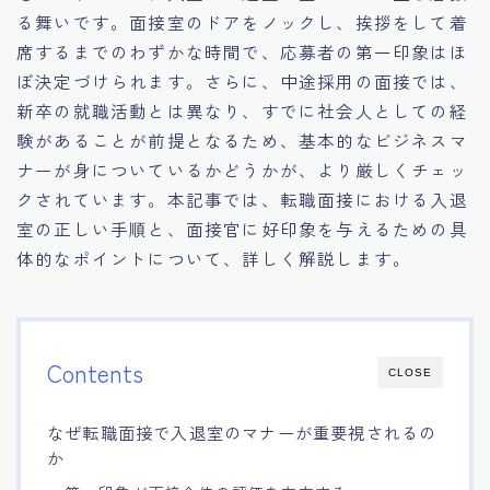
る舞いです。面接室のドアをノックし、挨拶をして着
15.職場適応力をアピールする方法
席するまでのわずかな時間で、応募者の第一印象はほ
ぼ決定づけられます。さらに、中途採用の面接では、
16.エージェントと良好な関係を築く方法
新卒の就職活動とは異なり、すでに社会人としての経
験があることが前提となるため、基本的なビジネスマ
17.面接でブランクを効果的に伝える方法
ナーが身についているかどうかが、より厳しくチェッ
クされています。本記事では、転職面接における入退
18.転職後の職場に適応するためのヒント
室の正しい手順と、面接官に好印象を与えるための具
体的なポイントについて、詳しく解説します。
Contents
CLOSE
なぜ転職面接で入退室のマナーが重要視されるの
か