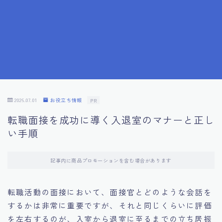
7.成功を収めた求職者の声：成功体験談
8.面接の緊張を解消する方法
9.面接での落とし穴とその対策
10.フィードバックを活用する方法
2026.07.01
お役立ち情報
PR
転職面接を成功に導く入退室のマナーと正し
11.オンライン面接の成功への鍵
い手順
12.転職先企業の文化を深く理解する
記事内に商品プロモーションを含む場合があります
13.給料交渉のコツ
転職活動の面接において、面接官とどのような会話を
するかは非常に重要ですが、それと同じくらいに評価
14.キャリアアップのための面接戦略
を左右するのが、入室から退室に至るまでの立ち居振