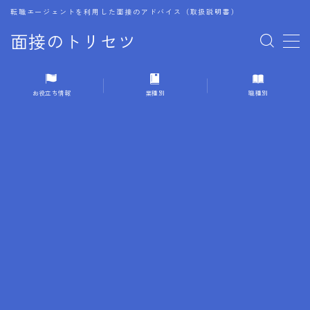
転職エージェントを利用した面接のアドバイス（取扱説明書）
面接のトリセツ
MENU
お役立ち情報
業種別
職種別
1.成功する面接戦略
2.面接前の準備：情報活用の極意
3.面接で好印象を残すためのテクニック
4.職務経歴書と履歴書の違い
5.模擬面接を活用した転職成功方法
6.面接での質問戦略