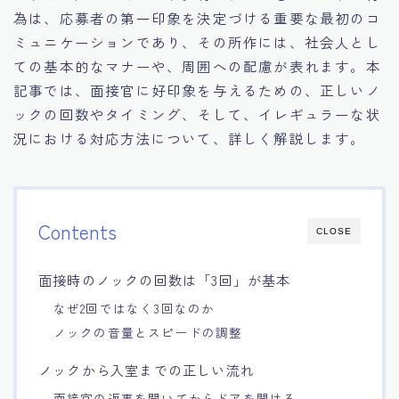
為は、応募者の第一印象を決定づける重要な最初のコ
15.職場適応力をアピールする方法
ミュニケーションであり、その所作には、社会人とし
ての基本的なマナーや、周囲への配慮が表れます。本
16.エージェントと良好な関係を築く方法
記事では、面接官に好印象を与えるための、正しいノ
ックの回数やタイミング、そして、イレギュラーな状
17.面接でブランクを効果的に伝える方法
況における対応方法について、詳しく解説します。
18.転職後の職場に適応するためのヒント
Contents
CLOSE
面接時のノックの回数は「3回」が基本
なぜ2回ではなく3回なのか
ノックの音量とスピードの調整
ノックから入室までの正しい流れ
面接官の返事を聞いてからドアを開ける