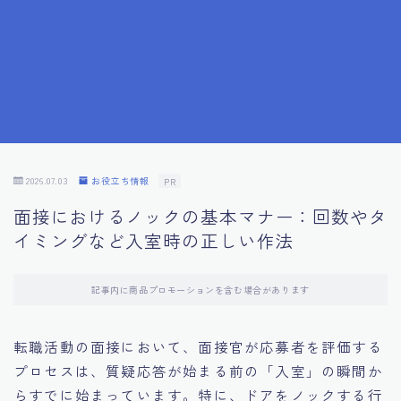
7.成功を収めた求職者の声：成功体験談
8.面接の緊張を解消する方法
9.面接での落とし穴とその対策
10.フィードバックを活用する方法
2026.07.03
お役立ち情報
PR
面接におけるノックの基本マナー：回数やタ
11.オンライン面接の成功への鍵
イミングなど入室時の正しい作法
12.転職先企業の文化を深く理解する
記事内に商品プロモーションを含む場合があります
13.給料交渉のコツ
転職活動の面接において、面接官が応募者を評価する
プロセスは、質疑応答が始まる前の「入室」の瞬間か
14.キャリアアップのための面接戦略
らすでに始まっています。特に、ドアをノックする行