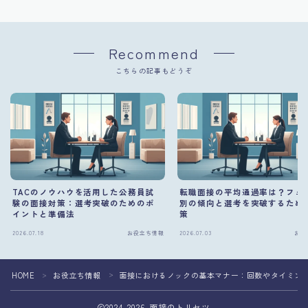
Recommend
こちらの記事もどうぞ
TACのノウハウを活用した公務員試
転職面接の平均通過率は？フェ
験の面接対策：選考突破のためのポ
別の傾向と選考を突破するため
イントと準備法
策
2026.07.18
お役立ち情報
2026.07.03
お役
HOME
お役立ち情報
面接におけるノックの基本マナー：回数やタイミン
＞
＞
2024–2026 面接のトリセツ