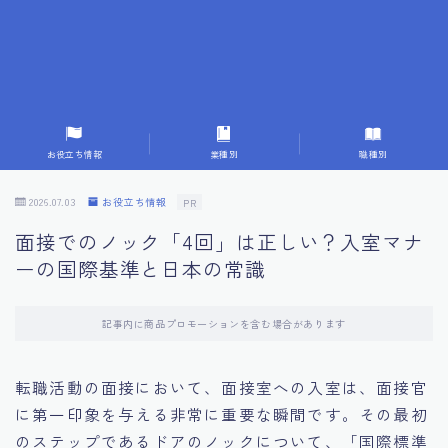
7.成功を収めた求職者の声：成功体験談
8.面接の緊張を解消する方法
9.面接での落とし穴とその対策
お役立ち情報
業種別
職種別
10.フィードバックを活用する方法
2026.07.03
お役立ち情報
PR
面接でのノック「4回」は正しい？入室マナ
11.オンライン面接の成功への鍵
ーの国際基準と日本の常識
12.転職先企業の文化を深く理解する
記事内に商品プロモーションを含む場合があります
13.給料交渉のコツ
転職活動の面接において、面接室への入室は、面接官
に第一印象を与える非常に重要な瞬間です。その最初
14.キャリアアップのための面接戦略
のステップであるドアのノックについて、「国際標準