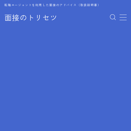
転職エージェントを利用した面接のアドバイス（取扱説明書）
面接のトリセツ
MENU
1.成功する面接戦略
2.面接前の準備：情報活用の極意
3.面接で好印象を残すためのテクニック
4.職務経歴書と履歴書の違い
5.模擬面接を活用した転職成功方法
6.面接での質問戦略