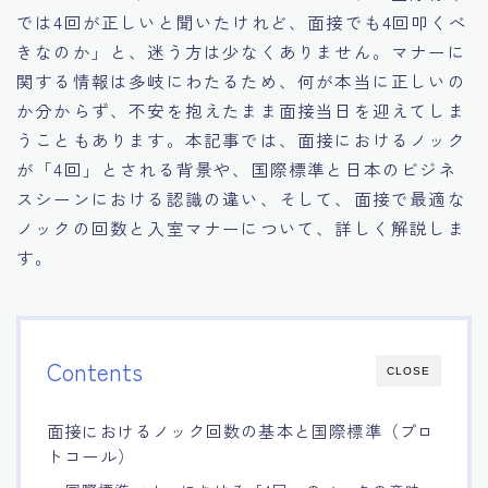
では4回が正しいと聞いたけれど、面接でも4回叩くべ
15.職場適応力をアピールする方法
きなのか」と、迷う方は少なくありません。マナーに
関する情報は多岐にわたるため、何が本当に正しいの
16.エージェントと良好な関係を築く方法
か分からず、不安を抱えたまま面接当日を迎えてしま
うこともあります。本記事では、面接におけるノック
17.面接でブランクを効果的に伝える方法
が「4回」とされる背景や、国際標準と日本のビジネ
スシーンにおける認識の違い、そして、面接で最適な
18.転職後の職場に適応するためのヒント
ノックの回数と入室マナーについて、詳しく解説しま
す。
Contents
CLOSE
面接におけるノック回数の基本と国際標準（プロ
トコール）