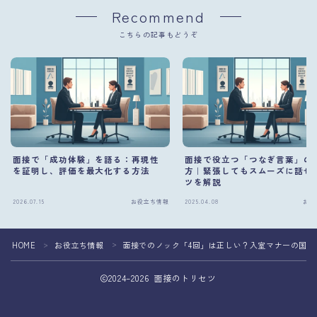
Recommend
こちらの記事もどうぞ
面接で「成功体験」を語る：再現性
面接で役立つ「つなぎ言葉」の
を証明し、評価を最大化する方法
方｜緊張してもスムーズに話せ
ツを解説
2026.07.15
お役立ち情報
2025.04.08
お役
HOME
お役立ち情報
面接でのノック「4回」は正しい？入室マナーの国際
＞
＞
2024–2026 面接のトリセツ