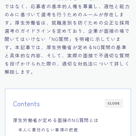
ではなく、応募者の基本的人権を尊重し、適性と能力
15.職場適応力をアピールする方法
のみに基づいて選考を行うためのルールが存在しま
す。厚生労働省は、就職差別を防ぐための公正な採用
16.エージェントと良好な関係を築く方法
選考のガイドラインを定めており、企業が面接の場で
聞いてはいけない「NG質問」を明確に示していま
17.面接でブランクを効果的に伝える方法
す。本記事では、厚生労働省が定めるNG質問の基準
と具体的な内容、そして、実際の面接で不適切な質問
18.転職後の職場に適応するためのヒント
を投げかけられた際の、適切な対処法について詳しく
解説します。
Contents
CLOSE
厚生労働省が定める面接のNG質問とは
本人に責任のない事項の把握