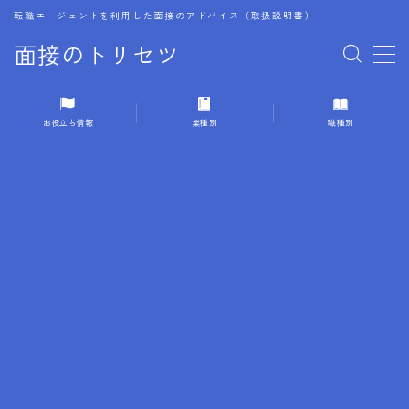
転職エージェントを利用した面接のアドバイス（取扱説明書）
面接のトリセツ
MENU
お役立ち情報
業種別
職種別
1.成功する面接戦略
2.面接前の準備：情報活用の極意
3.面接で好印象を残すためのテクニック
4.職務経歴書と履歴書の違い
5.模擬面接を活用した転職成功方法
6.面接での質問戦略