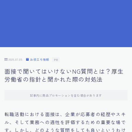
7.成功を収めた求職者の声：成功体験談
8.面接の緊張を解消する方法
9.面接での落とし穴とその対策
10.フィードバックを活用する方法
2026.07.05
お役立ち情報
PR
面接で聞いてはいけないNG質問とは？厚生
11.オンライン面接の成功への鍵
労働省の指針と聞かれた際の対処法
12.転職先企業の文化を深く理解する
記事内に商品プロモーションを含む場合があります
13.給料交渉のコツ
転職活動における面接は、企業が応募者の経歴やスキ
ル、そして業務への適性を評価するための重要な場で
14.キャリアアップのための面接戦略
す。しかし、どのような質問をしても良いというわけ