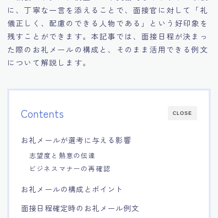
に、丁寧な一言を添えることで、面接官に対して「礼
15.職場適応力をアピールする方法
儀正しく、配慮のできる人物である」という好印象を
残すことができます。本記事では、面接日程が決まっ
16.エージェントと良好な関係を築く方法
た際のお礼メールの構成と、そのまま活用できる例文
について解説します。
17.面接でブランクを効果的に伝える方法
18.転職後の職場に適応するためのヒント
Contents
CLOSE
お礼メールが選考に与える影響
志望度と熱意の伝達
ビジネスマナーの再確認
お礼メールの構成とポイント
面接日程確定時のお礼メール例文