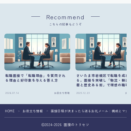
Recommend
こちらの記事もどうぞ
転職面接で「転職理由」を質問され
さいたま市岩槻区で転職を成功
る理由と好印象を与える答え方
る。面接を突破し「物流・製造
衝と歴史ある街」で理想の職場
む方法
2026.07.14
お役立ち情報
2025.12.23
お役
HOME
お役立ち情報
面接日程が決まったら送るお礼メール：構成とマナ
＞
＞
2024–2026 面接のトリセツ