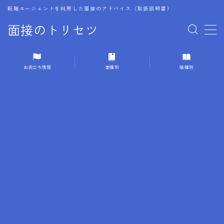
転職エージェントを利用した面接のアドバイス（取扱説明書）
面接のトリセツ
MENU
お役立ち情報
業種別
職種別
1.成功する面接戦略
2.面接前の準備：情報活用の極意
3.面接で好印象を残すためのテクニック
4.職務経歴書と履歴書の違い
5.模擬面接を活用した転職成功方法
6.面接での質問戦略