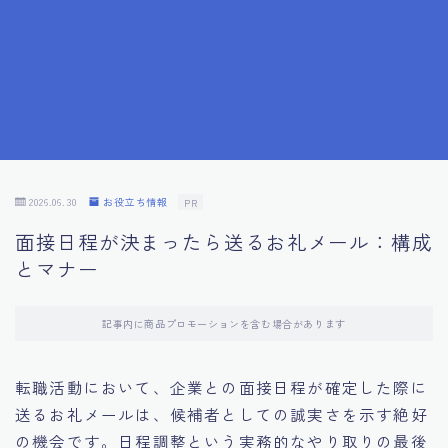
7.成功を収めた求職者の声：成功体験談
8.面接の緊張を解消する方法
9.面接での落とし穴とその対策
10.フィードバックを活用する方法
2026.06.30
お役立ち情報
PR
面接日程が決まったら送るお礼メール：構成
11.オンライン面接の成功への鍵
とマナー
12.転職先企業の文化を深く理解する
記事内に商品プロモーションを含む場合があります
13.給料交渉のコツ
転職活動において、企業との面接日程が確定した際に
送るお礼メールは、候補者としての誠実さを示す絶好
14.キャリアアップのための面接戦略
の機会です。日程調整という実務的なやり取りの最後