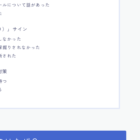
ールについて話があった
た
り）」サイン
しなかった
深掘りされなかった
断された
対策
待つ
る