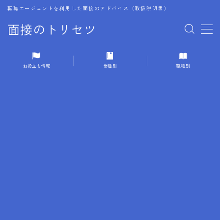
転職エージェントを利用した面接のアドバイス（取扱説明書）
面接のトリセツ
MENU
お役立ち情報
業種別
職種別
1.成功する面接戦略
2.面接前の準備：情報活用の極意
3.面接で好印象を残すためのテクニック
4.職務経歴書と履歴書の違い
5.模擬面接を活用した転職成功方法
6.面接での質問戦略