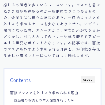
感じる転職者は多くいらっしゃいます。マスクを着け
15.職場適応力をアピールする方法
たまま対話を進めるのが一般的になりつつあるもの
の、企業側には様々な意図があり、一時的にマスクを
16.エージェントと良好な関係を築く方法
外すよう求めるケースも少なくありません。いざその
場面になった際、スムーズかつ丁寧な対応ができるか
17.面接でブランクを効果的に伝える方法
どうかは、社会人としてのマナーや落ち着きをアピー
ルする重要なポイントとなります。本記事では、面接
18.転職後の職場に適応するためのヒント
でマスクを外すよう求められる理由と、好印象を与え
る正しい着脱マナーについて詳しく解説します。
Contents
CLOSE
面接でマスクを外すよう求められる理由
履歴書の写真との本人確認を行うため