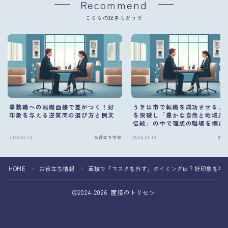
Recommend
こちらの記事もどうぞ
事務職への転職面接で差がつく！好
うきは市で転職を成功させる。
印象を与える逆質問の選び方と例文
を突破し「豊かな自然と地域産
伝統」の中で理想の職場を掴む
2026.07.12
お役立ち情報
2026.01.18
お役
HOME
お役立ち情報
面接で「マスクを外す」タイミングは？好印象を与
＞
＞
2024–2026 面接のトリセツ