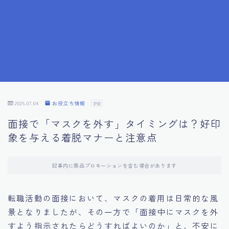
7.成功を収めた求職者の声：成功体験談
8.面接の緊張を解消する方法
9.面接での落とし穴とその対策
10.フィードバックを活用する方法
2026.07.04
お役立ち情報
PR
面接で「マスクを外す」タイミングは？好印
11.オンライン面接の成功への鍵
象を与える着脱マナーと注意点
12.転職先企業の文化を深く理解する
記事内に商品プロモーションを含む場合があります
13.給料交渉のコツ
転職活動の面接において、マスクの着用は日常的な風
景となりましたが、その一方で「面接中にマスクを外
14.キャリアアップのための面接戦略
すよう指示されたらどうすればよいのか」と、不安に