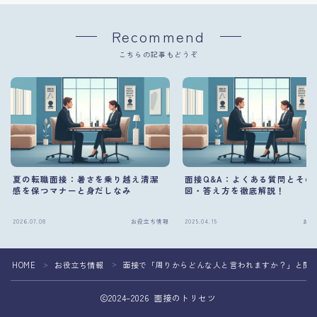
Recommend
こちらの記事もどうぞ
夏の転職面接：暑さを乗り越え清潔
面接Q&A：よくある質問とその
感を保つマナーと身だしなみ
図・答え方を徹底解説！
2026.07.08
お役立ち情報
2025.04.15
お役
HOME
お役立ち情報
面接で「周りからどんな人と言われますか？」と聞
＞
＞
2024–2026 面接のトリセツ