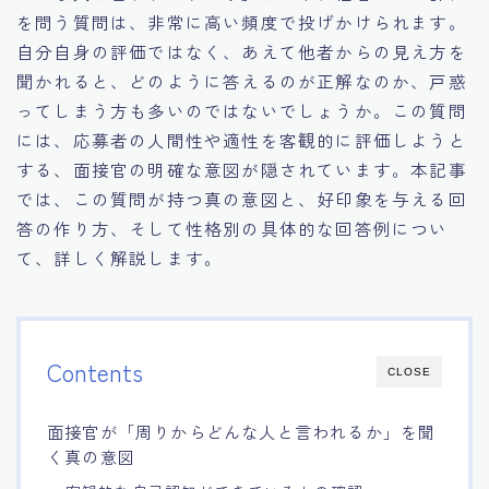
を問う質問は、非常に高い頻度で投げかけられます。
15.職場適応力をアピールする方法
自分自身の評価ではなく、あえて他者からの見え方を
聞かれると、どのように答えるのが正解なのか、戸惑
16.エージェントと良好な関係を築く方法
ってしまう方も多いのではないでしょうか。この質問
には、応募者の人間性や適性を客観的に評価しようと
17.面接でブランクを効果的に伝える方法
する、面接官の明確な意図が隠されています。本記事
では、この質問が持つ真の意図と、好印象を与える回
18.転職後の職場に適応するためのヒント
答の作り方、そして性格別の具体的な回答例につい
て、詳しく解説します。
Contents
CLOSE
面接官が「周りからどんな人と言われるか」を聞
く真の意図