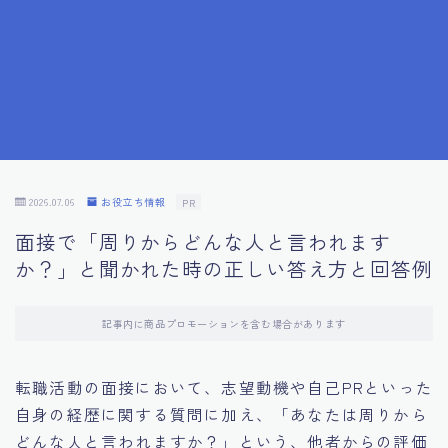
7.成功を収めた求職者の声：成功体験談
8.面接の緊張を解消する方法
9.面接での落とし穴とその対策
10.フィードバックを活用する方法
2026.07.06
お役立ち情報
PR
面接で「周りからどんな人と言われます
11.オンライン面接の成功への鍵
か？」と聞かれた時の正しい答え方と回答例
12.転職先企業の文化を深く理解する
記事内に商品プロモーションを含む場合があります
13.給料交渉のコツ
転職活動の面接において、志望動機や自己PRといった
自身の経歴に関する質問に加え、「あなたは周りから
14.キャリアアップのための面接戦略
どんな人と言われますか？」という、他者からの評価