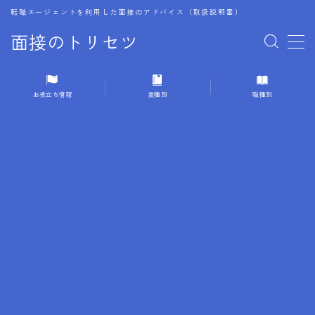
転職エージェントを利用した面接のアドバイス（取扱説明書）
面接のトリセツ
MENU
お役立ち情報
業種別
職種別
1.成功する面接戦略
2.面接前の準備：情報活用の極意
3.面接で好印象を残すためのテクニック
4.職務経歴書と履歴書の違い
5.模擬面接を活用した転職成功方法
6.面接での質問戦略