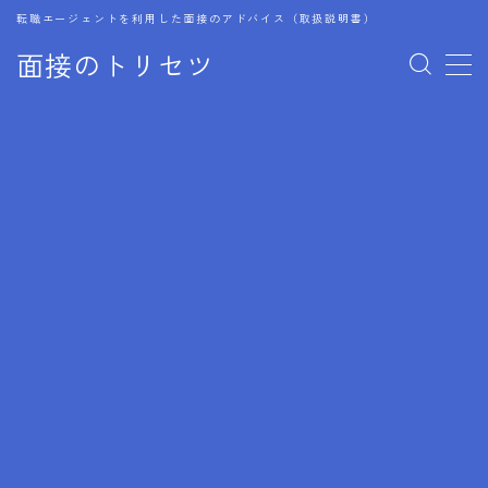
転職エージェントを利用した面接のアドバイス（取扱説明書）
面接のトリセツ
MENU
1.成功する面接戦略
2.面接前の準備：情報活用の極意
3.面接で好印象を残すためのテクニック
4.職務経歴書と履歴書の違い
5.模擬面接を活用した転職成功方法
6.面接での質問戦略