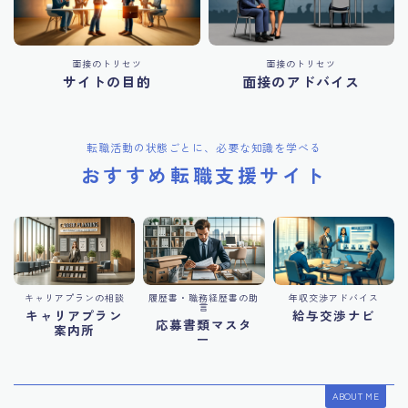
面接のトリセツ
面接のトリセツ
サイトの目的
面接のアドバイス
転職活動の状態ごとに、必要な知識を学べる
おすすめ転職支援サイト
キャリアプランの相談
履歴書・職務経歴書の助
年収交渉アドバイス
言
キャリアプラン
給与交渉ナビ
応募書類マスタ
案内所
ー
ABOUT ME