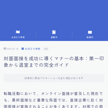
7.成功を収めた求職者の声：成功体験談
8.面接の緊張を解消する方法
9.面接での落とし穴とその対策
お役立ち情報
業種別
職種別
10.フィードバックを活用する方法
2026.06.30
お役立ち情報
PR
対面面接を成功に導くマナーの基本：第一印
11.オンライン面接の成功への鍵
象から退室までの完全ガイド
12.転職先企業の文化を深く理解する
記事内に商品プロモーションを含む場合があります
13.給料交渉のコツ
転職活動において、オンライン面接が普及した現在で
も、最終面接など重要な局面では、直接企業に赴く対
14.キャリアアップのための面接戦略
面面接が実施されることが多くあります。対面での面