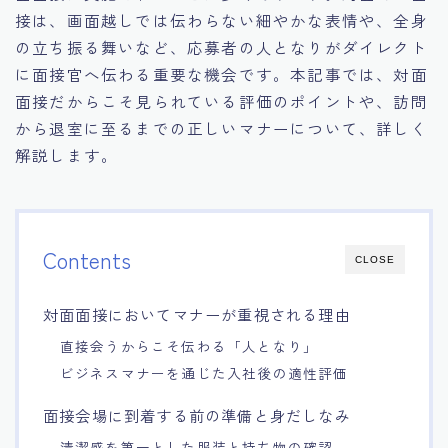
接は、画面越しでは伝わらない細やかな表情や、全身
15.職場適応力をアピールする方法
の立ち振る舞いなど、応募者の人となりがダイレクト
に面接官へ伝わる重要な機会です。本記事では、対面
16.エージェントと良好な関係を築く方法
面接だからこそ見られている評価のポイントや、訪問
から退室に至るまでの正しいマナーについて、詳しく
17.面接でブランクを効果的に伝える方法
解説します。
18.転職後の職場に適応するためのヒント
Contents
CLOSE
対面面接においてマナーが重視される理由
直接会うからこそ伝わる「人となり」
ビジネスマナーを通じた入社後の適性評価
面接会場に到着する前の準備と身だしなみ
清潔感を第一とした服装と持ち物の確認