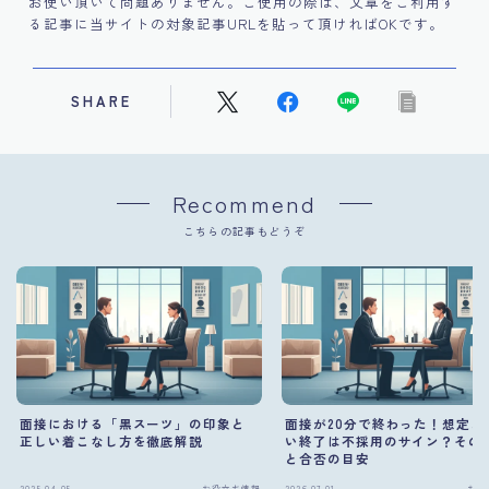
お使い頂いて問題ありません。ご使用の際は、文章をご利用す
る記事に当サイトの対象記事URLを貼って頂ければOKです。
SHARE
Recommend
こちらの記事もどうぞ
面接における「黒スーツ」の印象と
面接が20分で終わった！想定よ
正しい着こなし方を徹底解説
い終了は不採用のサイン？その
と合否の目安
2025.04.05
お役立ち情報
2026.07.01
お役