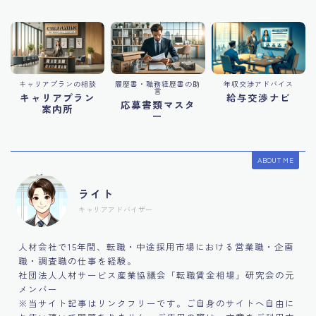
キャリアプランの相談
履歴書・職務経歴書の助
年収交渉アドバイス
言
キャリアプラン
給与交渉ナビ
応募書類マスタ
案内所
ー
ABOUT ME
ライト
キャリアアドバイザー
人材会社で15年間、転職・中途採用市場における営業職・企画
職・調査職の仕事を経験。
社団法人人材サービス産業協議会「転職賃金相場」研究会の元
メンバー
※当サイト記事はリンクフリーです。ご自身のサイトへ自由に