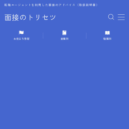
転職エージェントを利用した面接のアドバイス（取扱説明書）
面接のトリセツ
MENU
お役立ち情報
業種別
職種別
1.成功する面接戦略
2.面接前の準備：情報活用の極意
3.面接で好印象を残すためのテクニック
4.職務経歴書と履歴書の違い
5.模擬面接を活用した転職成功方法
6.面接での質問戦略