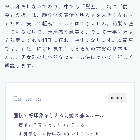
が、身だしなみであり、中でも「髪型」、特に「前
15.職場適応力をアピールする方法
髪」の扱いは、顔全体の表情や明るさを大きく左右す
るため、決して軽視することはできません。前髪が整
16.エージェントと良好な関係を築く方法
っているだけで、清潔感や誠実さ、そして仕事に対す
る熱意までもが相手に伝わりやすくなります。本記事
17.面接でブランクを効果的に伝える方法
では、面接官に好印象を与えるための前髪の基本ルー
ルと、男女別の具体的なセット方法について、詳しく
18.転職後の職場に適応するためのヒント
解説します。
Contents
CLOSE
面接で好印象を与える前髪の基本ルール
眉毛と目元をはっきりと見せる
お辞儀をした際に崩れないようにする