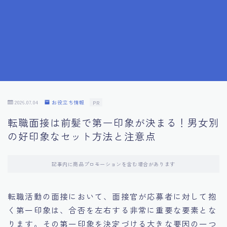
7.成功を収めた求職者の声：成功体験談
8.面接の緊張を解消する方法
9.面接での落とし穴とその対策
10.フィードバックを活用する方法
2026.07.04
お役立ち情報
PR
転職面接は前髪で第一印象が決まる！男女別
11.オンライン面接の成功への鍵
の好印象なセット方法と注意点
12.転職先企業の文化を深く理解する
記事内に商品プロモーションを含む場合があります
13.給料交渉のコツ
転職活動の面接において、面接官が応募者に対して抱
く第一印象は、合否を左右する非常に重要な要素とな
14.キャリアアップのための面接戦略
ります。その第一印象を決定づける大きな要因の一つ