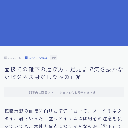
7.成功を収めた求職者の声：成功体験談
8.面接の緊張を解消する方法
9.面接での落とし穴とその対策
10.フィードバックを活用する方法
2026.07.02
お役立ち情報
PR
面接での靴下の選び方：足元まで気を抜かな
11.オンライン面接の成功への鍵
いビジネス身だしなみの正解
12.転職先企業の文化を深く理解する
記事内に商品プロモーションを含む場合があります
13.給料交渉のコツ
転職活動の面接に向けた準備において、スーツやネク
タイ、靴といった目立つアイテムには細心の注意を払
14.キャリアアップのための面接戦略
っていても、意外と盲点になりがちなのが「靴下」で