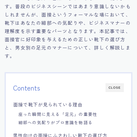
す。普段のビジネスシーンではあまり意識しないかも
15.職場適応力をアピールする方法
しれませんが、面接というフォーマルな場において、
靴下はあなたの細部への気配りや、ビジネスマナーの
16.エージェントと良好な関係を築く方法
理解度を示す重要なパーツとなります。本記事では、
面接官に好印象を与えるための正しい靴下の選び方
17.面接でブランクを効果的に伝える方法
と、男女別の足元のマナーについて、詳しく解説しま
す。
18.転職後の職場に適応するためのヒント
Contents
CLOSE
面接で靴下が見られている理由
座った瞬間に見える「足元」の重要性
細部への気配りがプロ意識を物語る
男性向けの面接にふさわしい靴下の選び方