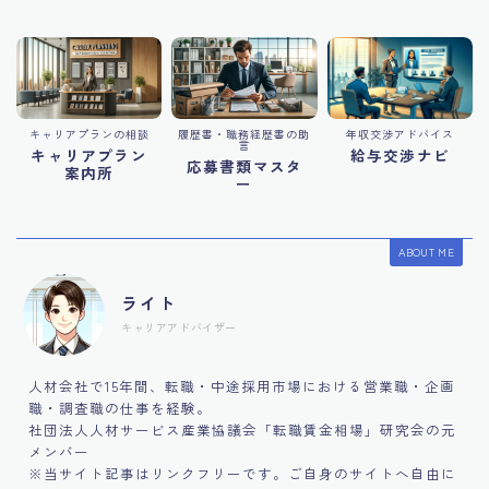
キャリアプランの相談
履歴書・職務経歴書の助
年収交渉アドバイス
言
キャリアプラン
給与交渉ナビ
応募書類マスタ
案内所
ー
ABOUT ME
ライト
キャリアアドバイザー
人材会社で15年間、転職・中途採用市場における営業職・企画
職・調査職の仕事を経験。
社団法人人材サービス産業協議会「転職賃金相場」研究会の元
メンバー
※当サイト記事はリンクフリーです。ご自身のサイトへ自由に