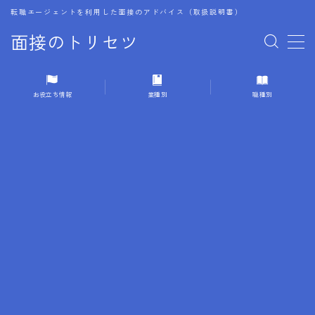
転職エージェントを利用した面接のアドバイス（取扱説明書）
面接のトリセツ
MENU
お役立ち情報
業種別
職種別
1.成功する面接戦略
2.面接前の準備：情報活用の極意
3.面接で好印象を残すためのテクニック
4.職務経歴書と履歴書の違い
5.模擬面接を活用した転職成功方法
6.面接での質問戦略