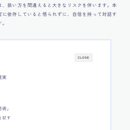
は、扱い方を間違えると大きなリスクを伴います。本
官に依存していると悟られずに、自信を持って対話す
す。
CLOSE
現実
用術」
を記す