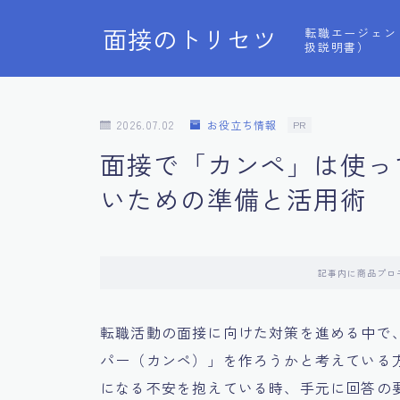
面接のトリセツ
転職エージェン
扱説明書）
2026.07.02
お役立ち情報
PR
面接で「カンペ」は使っ
いための準備と活用術
記事内に商品プロ
転職活動の面接に向けた対策を進める中で
パー（カンペ）」を作ろうかと考えている
になる不安を抱えている時、手元に回答の