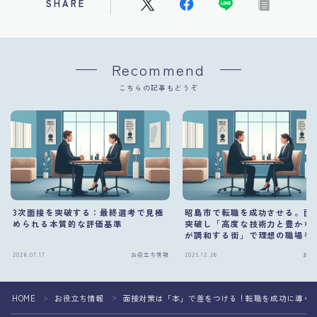
SHARE
Recommend
こちらの記事もどうぞ
3次面接を突破する：最終選考で見極
昭島市で転職を成功させる。面
められる本質的な評価基準
突破し「高度な技術力と豊かな
が調和する街」で理想の職場を
方法
2026.07.17
お役立ち情報
2025.12.26
お役
HOME
お役立ち情報
面接対策は「本」で差をつける！転職を成功に導く
＞
＞