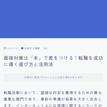
7.成功を収めた求職者の声：成功体験談
8.面接の緊張を解消する方法
9.面接での落とし穴とその対策
10.フィードバックを活用する方法
2026.07.04
お役立ち情報
PR
面接対策は「本」で差をつける！転職を成功
11.オンライン面接の成功への鍵
に導く選び方と活用法
12.転職先企業の文化を深く理解する
記事内に商品プロモーションを含む場合があります
13.給料交渉のコツ
転職活動において、面接は内定を獲得するための最も
重要な関門であり、事前の準備が結果を大きく左右し
14.キャリアアップのための面接戦略
ます。インターネット上には面接に関するノウハウが