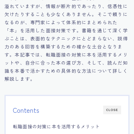
溢れていますが、情報が断片的であったり、信憑性に
15.職場適応力をアピールする方法
欠けたりすることも少なくありません。そこで頼りに
なるのが、専門家によって体系的にまとめられた
16.エージェントと良好な関係を築く方法
「本」を活用した面接対策です。書籍を通じて深く学
ぶことは、表面的なテクニックにとどまらない、説得
17.面接でブランクを効果的に伝える方法
力のある回答を構築するための確かな土台となりま
す。本記事では、転職面接の対策に本を活用するメリ
18.転職後の職場に適応するためのヒント
ットや、自分に合った本の選び方、そして、読んだ知
識を本番で活かすための具体的な方法について詳しく
解説します。
Contents
CLOSE
転職面接の対策に本を活用するメリット