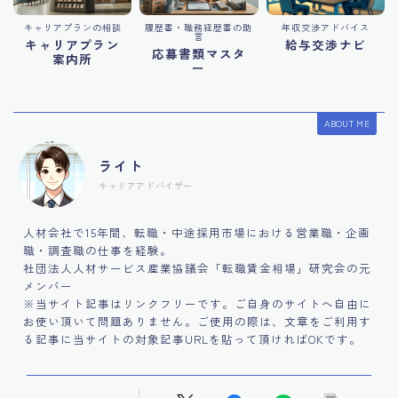
キャリアプランの相談
履歴書・職務経歴書の助
年収交渉アドバイス
言
キャリアプラン
給与交渉ナビ
応募書類マスタ
案内所
ー
ABOUT ME
ライト
キャリアアドバイザー
人材会社で15年間、転職・中途採用市場における営業職・企画
職・調査職の仕事を経験。
社団法人人材サービス産業協議会「転職賃金相場」研究会の元
メンバー
※当サイト記事はリンクフリーです。ご自身のサイトへ自由に
お使い頂いて問題ありません。ご使用の際は、文章をご利用す
る記事に当サイトの対象記事URLを貼って頂ければOKです。