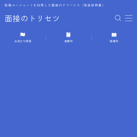
転職エージェントを利用した面接のアドバイス（取扱説明書）
面接のトリセツ
MENU
お役立ち情報
業種別
職種別
1.成功する面接戦略
2.面接前の準備：情報活用の極意
3.面接で好印象を残すためのテクニック
4.職務経歴書と履歴書の違い
5.模擬面接を活用した転職成功方法
6.面接での質問戦略