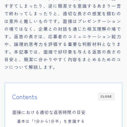
すぎてしまったり、逆に簡潔さを意識するあまり一言
15.職場適応力をアピールする方法
で終わってしまったりと、適切な長さの感覚を掴むの
は意外と難しいものです。面接はプレゼンテーション
16.エージェントと良好な関係を築く方法
の場ではなく、企業との対話を通じた相互理解の場で
す。返答の長さは、応募者のコミュニケーション能力
17.面接でブランクを効果的に伝える方法
や、論理的思考力を評価する重要な判断材料となりま
す。本記事では、面接で好印象を与える返答の長さの
18.転職後の職場に適応するためのヒント
目安と、簡潔に分かりやすく内容をまとめるためのコ
ツについて解説します。
Contents
CLOSE
面接における適切な返答時間の目安
基本は「1分から1分半」を意識する