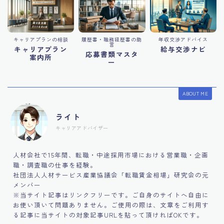
キャリアプランの相談
履歴書・職務経歴書の助
年収交渉アドバイス
言
キャリアプラン
給与交渉ナビ
応募書類マスタ
案内所
ー
ABOUT ME
ライト
キャリアアドバイザー
人材会社で15年間、転職・中途採用市場における営業職・企画
職・調査職の仕事を経験。
社団法人人材サービス産業協議会「転職賃金相場」研究会の元
メンバー
※当サイト記事はリンクフリーです。ご自身のサイトへ自由に
お使い頂いて問題ありません。ご使用の際は、文章をご利用す
る記事に当サイトの対象記事URLを貼って頂ければOKです。