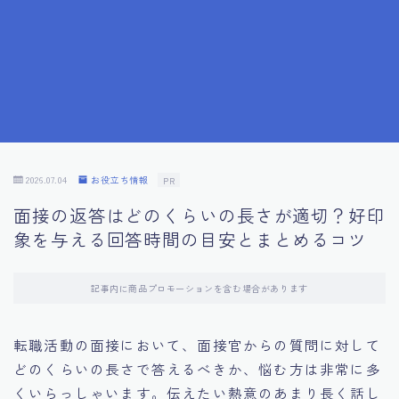
7.成功を収めた求職者の声：成功体験談
8.面接の緊張を解消する方法
9.面接での落とし穴とその対策
10.フィードバックを活用する方法
2026.07.04
お役立ち情報
PR
面接の返答はどのくらいの長さが適切？好印
11.オンライン面接の成功への鍵
象を与える回答時間の目安とまとめるコツ
12.転職先企業の文化を深く理解する
記事内に商品プロモーションを含む場合があります
13.給料交渉のコツ
転職活動の面接において、面接官からの質問に対して
どのくらいの長さで答えるべきか、悩む方は非常に多
14.キャリアアップのための面接戦略
くいらっしゃいます。伝えたい熱意のあまり長く話し