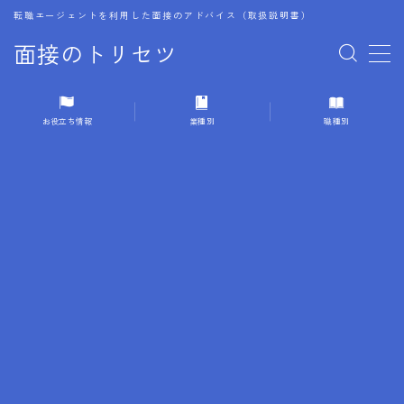
転職エージェントを利用した面接のアドバイス（取扱説明書）
面接のトリセツ
MENU
お役立ち情報
業種別
職種別
1.成功する面接戦略
2.面接前の準備：情報活用の極意
3.面接で好印象を残すためのテクニック
4.職務経歴書と履歴書の違い
5.模擬面接を活用した転職成功方法
6.面接での質問戦略