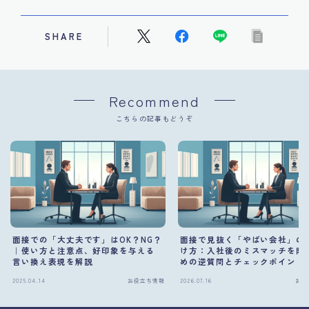
SHARE
Recommend
こちらの記事もどうぞ
面接での「大丈夫です」はOK？NG？
面接で見抜く「やばい会社」の
｜使い方と注意点、好印象を与える
け方：入社後のミスマッチを防
言い換え表現を解説
めの逆質問とチェックポイント
2025.04.14
お役立ち情報
2026.07.16
お役