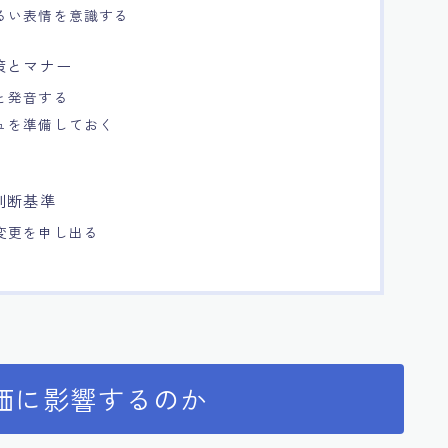
るい表情を意識する
策とマナー
と発音する
ュを準備しておく
判断基準
変更を申し出る
価に影響するのか