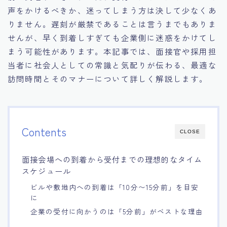
声をかけるべきか、迷ってしまう方は決して少なくあ
15.職場適応力をアピールする方法
りません。遅刻が厳禁であることは言うまでもありま
せんが、早く到着しすぎても企業側に迷惑をかけてし
16.エージェントと良好な関係を築く方法
まう可能性があります。本記事では、面接官や採用担
当者に社会人としての常識と気配りが伝わる、最適な
17.面接でブランクを効果的に伝える方法
訪問時間とそのマナーについて詳しく解説します。
18.転職後の職場に適応するためのヒント
Contents
CLOSE
面接会場への到着から受付までの理想的なタイム
スケジュール
ビルや敷地内への到着は「10分〜15分前」を目安
に
企業の受付に向かうのは「5分前」がベストな理由