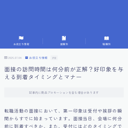
7.成功を収めた求職者の声：成功体験談
8.面接の緊張を解消する方法
9.面接での落とし穴とその対策
お役立ち情報
業種別
職種別
10.フィードバックを活用する方法
2026.07.04
お役立ち情報
PR
面接の訪問時間は何分前が正解？好印象を与
11.オンライン面接の成功への鍵
える到着タイミングとマナー
12.転職先企業の文化を深く理解する
記事内に商品プロモーションを含む場合があります
13.給料交渉のコツ
転職活動の面接において、第一印象は受付や挨拶の瞬
間からすでに始まっています。面接当日、会場に何分
14.キャリアアップのための面接戦略
前に到着すべきか、また、受付にはどのタイミングで