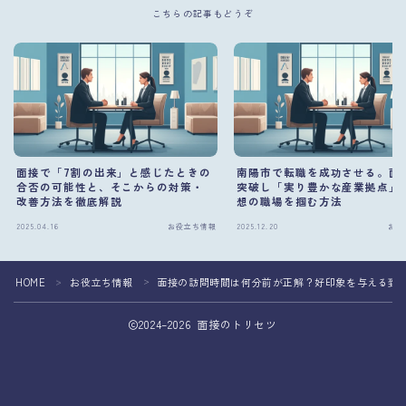
こちらの記事もどうぞ
面接で「7割の出来」と感じたときの
南陽市で転職を成功させる。面
合否の可能性と、そこからの対策・
突破し「実り豊かな産業拠点」
改善方法を徹底解説
想の職場を掴む方法
2025.04.16
お役立ち情報
2025.12.20
お役
HOME
お役立ち情報
面接の訪問時間は何分前が正解？好印象を与える到
＞
＞
2024–2026 面接のトリセツ
面接準備を専門家へ相談して転職成功