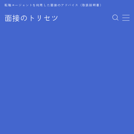
転職エージェントを利用した面接のアドバイス（取扱説明書）
面接のトリセツ
MENU
1.成功する面接戦略
2.面接前の準備：情報活用の極意
3.面接で好印象を残すためのテクニック
4.職務経歴書と履歴書の違い
5.模擬面接を活用した転職成功方法
6.面接での質問戦略