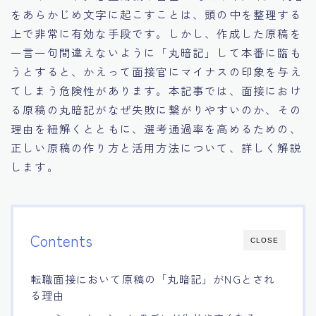
をあらかじめ文字に起こすことは、頭の中を整理する
15.職場適応力をアピールする方法
上で非常に有効な手段です。しかし、作成した原稿を
一言一句間違えないように「丸暗記」して本番に臨も
16.エージェントと良好な関係を築く方法
うとすると、かえって面接官にマイナスの印象を与え
てしまう危険性があります。本記事では、面接におけ
17.面接でブランクを効果的に伝える方法
る原稿の丸暗記がなぜ失敗に繋がりやすいのか、その
理由を紐解くとともに、選考通過率を高めるための、
18.転職後の職場に適応するためのヒント
正しい原稿の作り方と活用方法について、詳しく解説
します。
Contents
CLOSE
転職面接において原稿の「丸暗記」がNGとされ
る理由