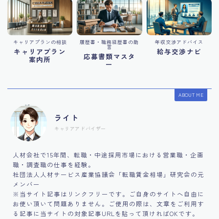
キャリアプランの相談
履歴書・職務経歴書の助
年収交渉アドバイス
言
キャリアプラン
給与交渉ナビ
応募書類マスタ
案内所
ー
ABOUT ME
ライト
キャリアアドバイザー
人材会社で15年間、転職・中途採用市場における営業職・企画
職・調査職の仕事を経験。
社団法人人材サービス産業協議会「転職賃金相場」研究会の元
メンバー
※当サイト記事はリンクフリーです。ご自身のサイトへ自由に
お使い頂いて問題ありません。ご使用の際は、文章をご利用す
る記事に当サイトの対象記事URLを貼って頂ければOKです。