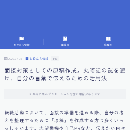
7.成功を収めた求職者の声：成功体験談
8.面接の緊張を解消する方法
9.面接での落とし穴とその対策
お役立ち情報
業種別
職種別
10.フィードバックを活用する方法
2026.07.05
お役立ち情報
PR
面接対策としての原稿作成。丸暗記の罠を避
11.オンライン面接の成功への鍵
け、自分の言葉で伝えるための活用法
12.転職先企業の文化を深く理解する
記事内に商品プロモーションを含む場合があります
13.給料交渉のコツ
転職活動において、面接の準備を進める際、自分の考
えを整理するために「原稿」を作成する方は多くいら
14.キャリアアップのための面接戦略
っしゃいます。志望動機や自己PRなど、伝えたい内容