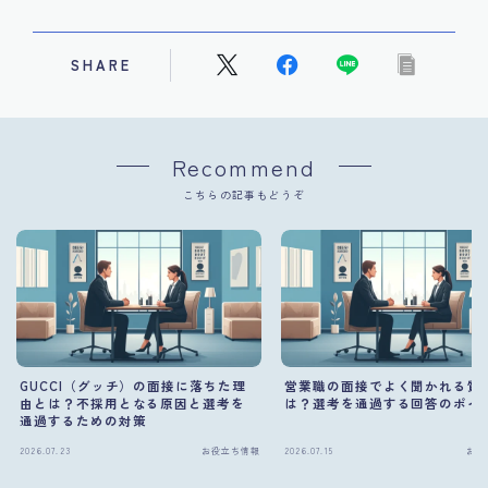
SHARE
Recommend
こちらの記事もどうぞ
GUCCI（グッチ）の面接に落ちた理
営業職の面接でよく聞かれる質
由とは？不採用となる原因と選考を
は？選考を通過する回答のポイ
通過するための対策
2026.07.23
お役立ち情報
2026.07.15
お役