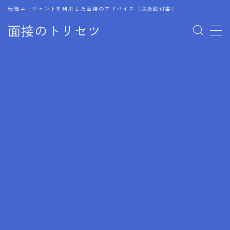
転職エージェントを利用した面接のアドバイス（取扱説明書）
面接のトリセツ
MENU
1.成功する面接戦略
2.面接前の準備：情報活用の極意
3.面接で好印象を残すためのテクニック
4.職務経歴書と履歴書の違い
5.模擬面接を活用した転職成功方法
6.面接での質問戦略