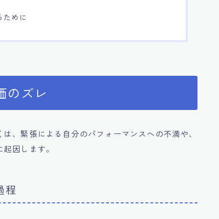
るために
価のズレ
くは、緊張による自分のパフォーマンスへの不満や、
に起因します。
過程