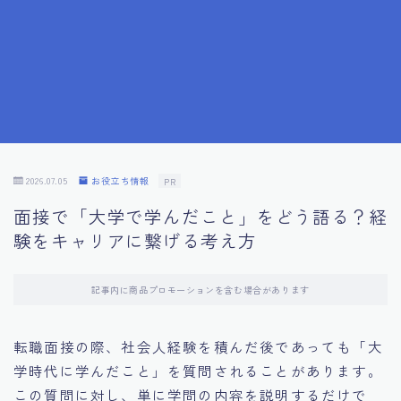
7.成功を収めた求職者の声：成功体験談
8.面接の緊張を解消する方法
9.面接での落とし穴とその対策
10.フィードバックを活用する方法
2026.07.05
お役立ち情報
PR
面接で「大学で学んだこと」をどう語る？経
11.オンライン面接の成功への鍵
験をキャリアに繋げる考え方
12.転職先企業の文化を深く理解する
記事内に商品プロモーションを含む場合があります
13.給料交渉のコツ
転職面接の際、社会人経験を積んだ後であっても「大
学時代に学んだこと」を質問されることがあります。
14.キャリアアップのための面接戦略
この質問に対し、単に学問の内容を説明するだけで