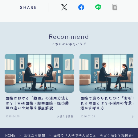
SHARE
Recommend
こちらの記事もどうぞ
面接における「動画」の活用方法と
面接で褒められたのに「お祈り
は？｜Web面接・録画面接・提出動
れる理由とは？不採用の背景と
画の違いや対策を徹底解説
活かす考え方
2025.04.15
お役立ち情報
2026.07.04
お役
HOME
お役立ち情報
面接で「大学で学んだこと」をどう語る？経験をキ
＞
＞