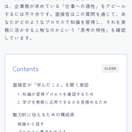
は、企業側が求めている「仕事への適性」をアピール
15.職場適応力をアピールする方法
するには不十分です。面接官はこの質問を通じて、あ
なたがどのようなプロセスで知識を習得し、それを実
16.エージェントと良好な関係を築く方法
務に活かせる人物なのかという「思考の特性」を確認
しています。
17.面接でブランクを効果的に伝える方法
18.転職後の職場に適応するためのヒント
Contents
CLOSE
面接官が「学んだこと」を聞く意図
1. 知識の習得プロセスを確認するため
2. 学びを実務に応用できるかを見極めるため
魅力的に伝えるための構成術
結論から話す
プロセスに焦点を当てる