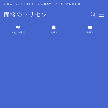
転職エージェントを利用した面接のアドバイス（取扱説明書）
面接のトリセツ
MENU
お役立ち情報
業種別
職種別
1.成功する面接戦略
2.面接前の準備：情報活用の極意
3.面接で好印象を残すためのテクニック
4.職務経歴書と履歴書の違い
5.模擬面接を活用した転職成功方法
6.面接での質問戦略