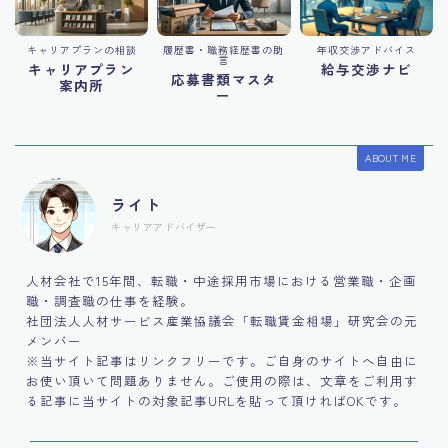
キャリアプランの相談
履歴書・職務経歴書の助
年収交渉アドバイス
言
キャリアプラン
給与交渉ナビ
応募書類マスタ
案内所
ー
ABOUT ME
ライト
キャリアアドバイザー
人材会社で15年間、転職・中途採用市場における営業職・企画
職・調査職の仕事を経験。
社団法人人材サービス産業協議会「転職賃金相場」研究会の元
メンバー
※当サイト記事はリンクフリーです。ご自身のサイトへ自由に
お使い頂いて問題ありません。ご使用の際は、文章をご利用す
る記事に当サイトの対象記事URLを貼って頂ければOKです。