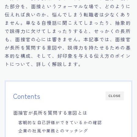
た部分を、面接というフォーマルな場で、どのように
15.職場適応力をアピールする方法
伝えれば良いのか、悩んでしまう転職者は少なくあり
ません。単なる自慢話に聞こえてしまったり、抽象的
16.エージェントと良好な関係を築く方法
で説得力に欠けてしまったりすると、せっかくの長所
も、面接官の心には響きません。本記事では、面接官
17.面接でブランクを効果的に伝える方法
が長所を質問する意図や、説得力を持たせるための基
本的な構成、そして、好印象を与える伝え方のポイン
18.転職後の職場に適応するためのヒント
トについて、詳しく解説します。
Contents
CLOSE
面接官が長所を質問する意図とは
客観的な自己評価ができているかの確認
企業の社風や業務とのマッチング