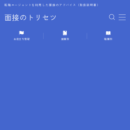
転職エージェントを利用した面接のアドバイス（取扱説明書）
面接のトリセツ
MENU
お役立ち情報
業種別
職種別
1.成功する面接戦略
2.面接前の準備：情報活用の極意
3.面接で好印象を残すためのテクニック
4.職務経歴書と履歴書の違い
5.模擬面接を活用した転職成功方法
6.面接での質問戦略