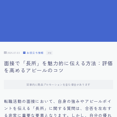
7.成功を収めた求職者の声：成功体験談
8.面接の緊張を解消する方法
9.面接での落とし穴とその対策
10.フィードバックを活用する方法
2026.07.03
お役立ち情報
PR
面接で「長所」を魅力的に伝える方法：評価
11.オンライン面接の成功への鍵
を高めるアピールのコツ
12.転職先企業の文化を深く理解する
記事内に商品プロモーションを含む場合があります
13.給料交渉のコツ
転職活動の面接において、自身の強みやアピールポイ
ントを伝える「長所」に関する質問は、合否を左右す
14.キャリアアップのための面接戦略
る非常に重要な要素となります。しかし、自分の優れ