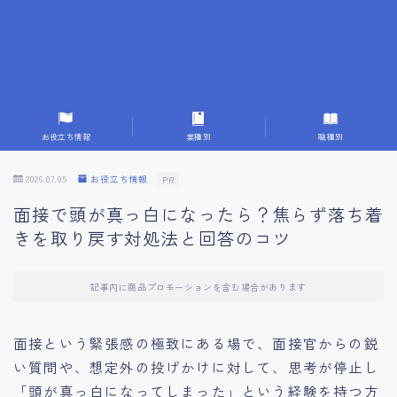
7.成功を収めた求職者の声：成功体験談
8.面接の緊張を解消する方法
9.面接での落とし穴とその対策
お役立ち情報
業種別
職種別
10.フィードバックを活用する方法
2026.07.05
お役立ち情報
PR
面接で頭が真っ白になったら？焦らず落ち着
11.オンライン面接の成功への鍵
きを取り戻す対処法と回答のコツ
12.転職先企業の文化を深く理解する
記事内に商品プロモーションを含む場合があります
13.給料交渉のコツ
面接という緊張感の極致にある場で、面接官からの鋭
い質問や、想定外の投げかけに対して、思考が停止し
14.キャリアアップのための面接戦略
「頭が真っ白になってしまった」という経験を持つ方