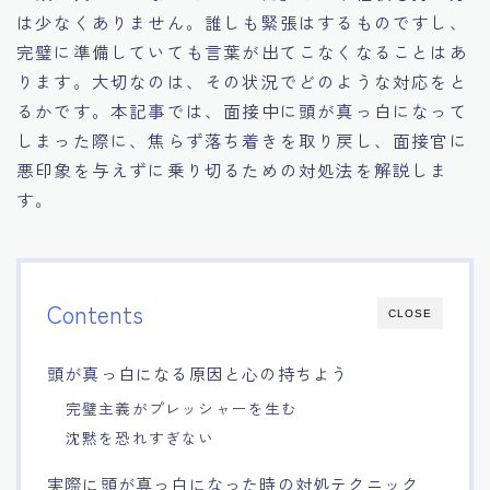
は少なくありません。誰しも緊張はするものですし、
15.職場適応力をアピールする方法
完璧に準備していても言葉が出てこなくなることはあ
ります。大切なのは、その状況でどのような対応をと
16.エージェントと良好な関係を築く方法
るかです。本記事では、面接中に頭が真っ白になって
しまった際に、焦らず落ち着きを取り戻し、面接官に
17.面接でブランクを効果的に伝える方法
悪印象を与えずに乗り切るための対処法を解説しま
す。
18.転職後の職場に適応するためのヒント
Contents
CLOSE
頭が真っ白になる原因と心の持ちよう
完璧主義がプレッシャーを生む
沈黙を恐れすぎない
実際に頭が真っ白になった時の対処テクニック