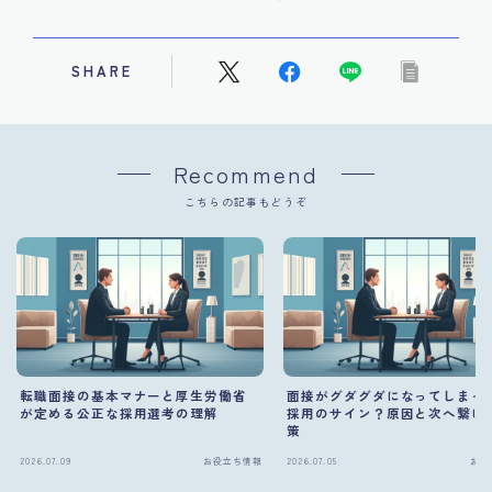
SHARE
Recommend
こちらの記事もどうぞ
転職面接の基本マナーと厚生労働省
面接がグダグダになってしまっ
が定める公正な採用選考の理解
採用のサイン？原因と次へ繋げ
策
2026.07.09
お役立ち情報
2026.07.05
お役