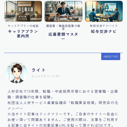
キャリアプランの相談
履歴書・職務経歴書の助
年収交渉アドバイス
言
キャリアプラン
給与交渉ナビ
応募書類マスタ
案内所
ー
ABOUT ME
ライト
キャリアアドバイザー
人材会社で15年間、転職・中途採用市場における営業職・企画
職・調査職の仕事を経験。
社団法人人材サービス産業協議会「転職賃金相場」研究会の元
メンバー
※当サイト記事はリンクフリーです。ご自身のサイトへ自由に
お使い頂いて問題ありません。ご使用の際は、文章をご利用す
る記事に当サイトの対象記事URLを貼って頂ければOKです。