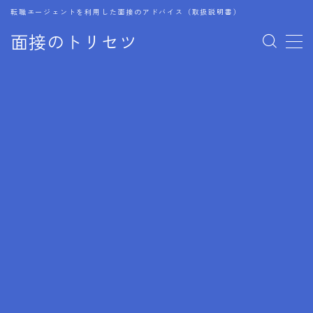
転職エージェントを利用した面接のアドバイス（取扱説明書）
面接のトリセツ
MENU
1.成功する面接戦略
2.面接前の準備：情報活用の極意
3.面接で好印象を残すためのテクニック
4.職務経歴書と履歴書の違い
5.模擬面接を活用した転職成功方法
6.面接での質問戦略