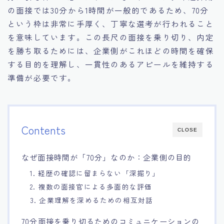
の面接では30分から1時間が一般的であるため、70分
15.職場適応力をアピールする方法
という枠は非常に手厚く、丁寧な選考が行われること
を意味しています。この長尺の面接を乗り切り、内定
16.エージェントと良好な関係を築く方法
を勝ち取るためには、企業側がこれほどの時間を確保
する目的を理解し、一貫性のあるアピールを維持する
17.面接でブランクを効果的に伝える方法
準備が必要です。
18.転職後の職場に適応するためのヒント
Contents
CLOSE
なぜ面接時間が「70分」なのか：企業側の目的
1. 経歴の確認に留まらない「深掘り」
2. 複数の面接官による多面的な評価
3. 企業理解を深めるための相互対話
70分面接を乗り切るためのコミュニケーションの