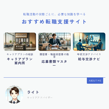
転職活動の状態ごとに、必要な知識を学べる
おすすめ転職支援サイト
キャリアプランの相談
履歴書・職務経歴書の助
年収交渉アドバイス
言
キャリアプラン
給与交渉ナビ
応募書類マスタ
案内所
ー
ABOUT ME
ライト
キャリアアドバイザー