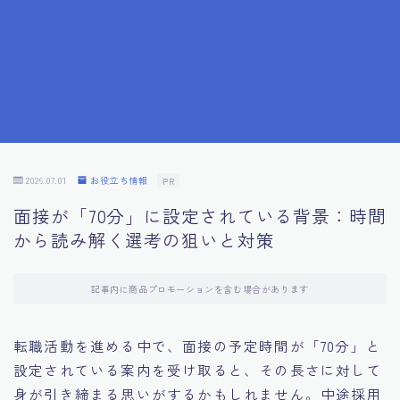
7.成功を収めた求職者の声：成功体験談
8.面接の緊張を解消する方法
9.面接での落とし穴とその対策
10.フィードバックを活用する方法
2026.07.01
お役立ち情報
PR
面接が「70分」に設定されている背景：時間
11.オンライン面接の成功への鍵
から読み解く選考の狙いと対策
12.転職先企業の文化を深く理解する
記事内に商品プロモーションを含む場合があります
13.給料交渉のコツ
転職活動を進める中で、面接の予定時間が「70分」と
設定されている案内を受け取ると、その長さに対して
14.キャリアアップのための面接戦略
身が引き締まる思いがするかもしれません。中途採用