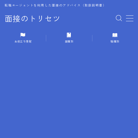
転職エージェントを利用した面接のアドバイス（取扱説明書）
面接のトリセツ
MENU
お役立ち情報
業種別
職種別
1.成功する面接戦略
2.面接前の準備：情報活用の極意
3.面接で好印象を残すためのテクニック
4.職務経歴書と履歴書の違い
5.模擬面接を活用した転職成功方法
6.面接での質問戦略