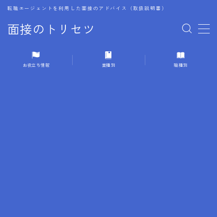
転職エージェントを利用した面接のアドバイス（取扱説明書）
面接のトリセツ
MENU
お役立ち情報
業種別
職種別
1.成功する面接戦略
2.面接前の準備：情報活用の極意
3.面接で好印象を残すためのテクニック
4.職務経歴書と履歴書の違い
5.模擬面接を活用した転職成功方法
6.面接での質問戦略