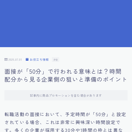
7.成功を収めた求職者の声：成功体験談
8.面接の緊張を解消する方法
9.面接での落とし穴とその対策
10.フィードバックを活用する方法
2026.07.01
お役立ち情報
PR
面接が「50分」で行われる意味とは？時間
11.オンライン面接の成功への鍵
配分から見る企業側の狙いと準備のポイント
12.転職先企業の文化を深く理解する
記事内に商品プロモーションを含む場合があります
13.給料交渉のコツ
転職活動の面接において、予定時間が「50分」と設定
されている場合、これは非常に興味深い時間設定で
14.キャリアアップのための面接戦略
す。多くの企業が採用する30分や1時間の枠とは異な