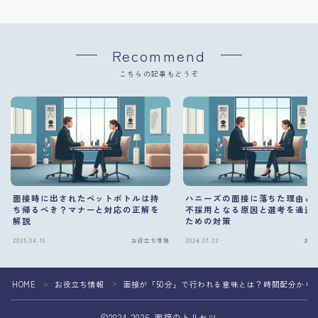
Recommend
こちらの記事もどうぞ
面接時に出されたペットボトルは持
ハニーズの面接に落ちた理由と
ち帰るべき？マナーと対応の正解を
不採用となる原因と選考を通過
解説
ための対策
2025.04.15
お役立ち情報
2026.07.22
お役
HOME
お役立ち情報
面接が「50分」で行われる意味とは？時間配分から
＞
＞
2024–2026 面接のトリセツ