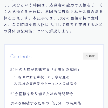
り、50分という時間は、応募者の能力や人柄をじっく
15.職場適応力をアピールする方法
りと見極めるために、意図的に確保された余裕のある
枠と言えます。本記事では、50分の面接が持つ意味
16.エージェントと良好な関係を築く方法
と、この時間を最大限に活用して選考を突破するため
の具体的な対策について解説します。
17.面接でブランクを効果的に伝える方法
18.転職後の職場に適応するためのヒント
Contents
CLOSE
50分の面接が意味する「企業側の意図」
1. 相互理解を重視した丁寧な選考
2. 現場の責任者やキーマンとの対話枠
50分面接を乗り切るための時間配分
選考を突破するための「50分」の活用術