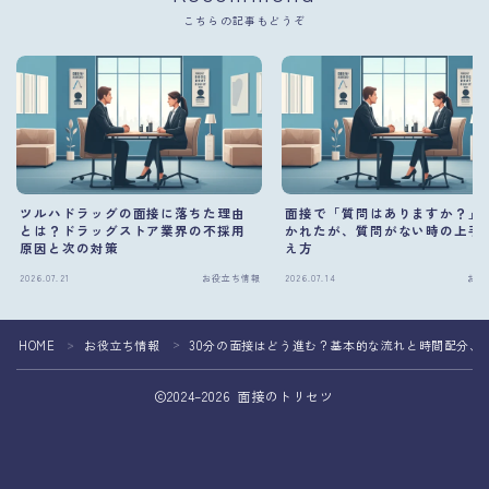
こちらの記事もどうぞ
ツルハドラッグの面接に落ちた理由
面接で「質問はありますか？」
とは？ドラッグストア業界の不採用
かれたが、質問がない時の上手
原因と次の対策
え方
2026.07.21
お役立ち情報
2026.07.14
お役
HOME
お役立ち情報
30分の面接はどう進む？基本的な流れと時間配分、
＞
＞
2024–2026 面接のトリセツ
面接準備を専門家へ相談して転職成功