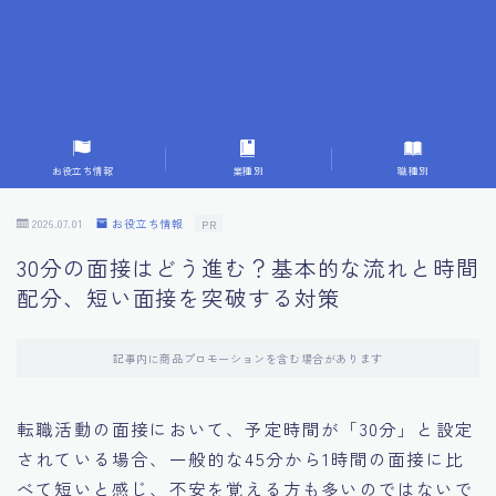
7.成功を収めた求職者の声：成功体験談
8.面接の緊張を解消する方法
9.面接での落とし穴とその対策
お役立ち情報
業種別
職種別
10.フィードバックを活用する方法
2026.07.01
お役立ち情報
PR
30分の面接はどう進む？基本的な流れと時間
11.オンライン面接の成功への鍵
配分、短い面接を突破する対策
12.転職先企業の文化を深く理解する
記事内に商品プロモーションを含む場合があります
13.給料交渉のコツ
転職活動の面接において、予定時間が「30分」と設定
されている場合、一般的な45分から1時間の面接に比
14.キャリアアップのための面接戦略
べて短いと感じ、不安を覚える方も多いのではないで