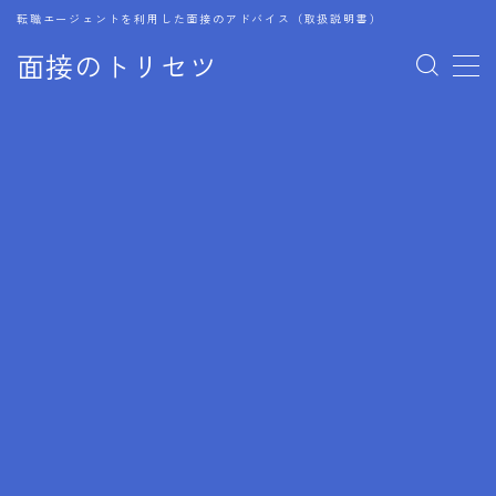
転職エージェントを利用した面接のアドバイス（取扱説明書）
面接のトリセツ
MENU
1.成功する面接戦略
2.面接前の準備：情報活用の極意
3.面接で好印象を残すためのテクニック
4.職務経歴書と履歴書の違い
5.模擬面接を活用した転職成功方法
6.面接での質問戦略