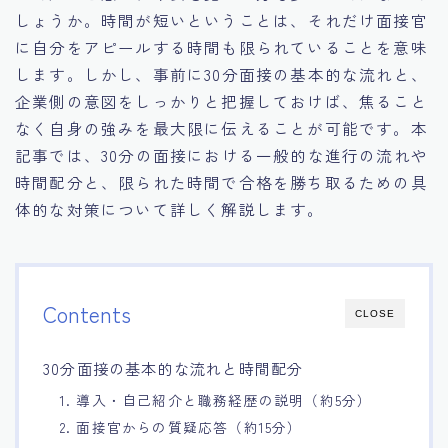
しょうか。時間が短いということは、それだけ面接官
15.職場適応力をアピールする方法
に自分をアピールする時間も限られていることを意味
します。しかし、事前に30分面接の基本的な流れと、
16.エージェントと良好な関係を築く方法
企業側の意図をしっかりと把握しておけば、焦ること
なく自身の強みを最大限に伝えることが可能です。本
17.面接でブランクを効果的に伝える方法
記事では、30分の面接における一般的な進行の流れや
時間配分と、限られた時間で合格を勝ち取るための具
18.転職後の職場に適応するためのヒント
体的な対策について詳しく解説します。
Contents
CLOSE
30分面接の基本的な流れと時間配分
1. 導入・自己紹介と職務経歴の説明（約5分）
2. 面接官からの質疑応答（約15分）