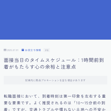
7.成功を収めた求職者の声：成功体験談
8.面接の緊張を解消する方法
9.面接での落とし穴とその対策
10.フィードバックを活用する方法
2026.07.01
お役立ち情報
PR
面接当日のタイムスケジュール：1時間前到
11.オンライン面接の成功への鍵
着がもたらす心の余裕と注意点
12.転職先企業の文化を深く理解する
記事内に商品プロモーションを含む場合があります
13.給料交渉のコツ
転職面接において、到着時刻は第一印象を左右する重
要な要素です。よく推奨されるのは「10〜15分前の到
14.キャリアアップのための面接戦略
着」ですが、交通トラブルや慣れない土地への不安か