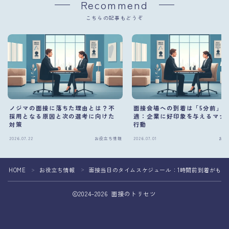
Recommend
こちらの記事もどうぞ
ノジマの面接に落ちた理由とは？不
面接会場への到着は「5分前」
採用となる原因と次の選考に向けた
適：企業に好印象を与えるマナ
対策
行動
2026.07.22
お役立ち情報
2026.07.01
お役
HOME
お役立ち情報
面接当日のタイムスケジュール：1時間前到着がもた
＞
＞
2024–2026 面接のトリセツ