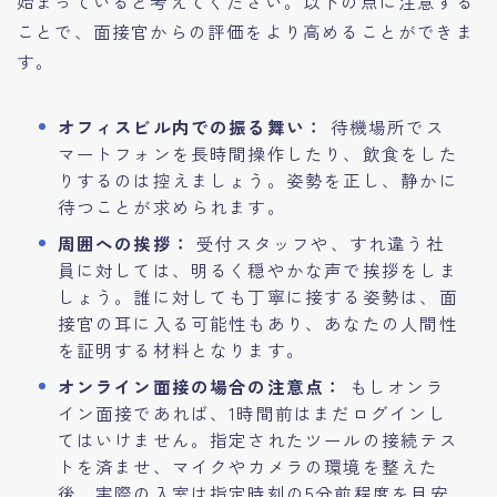
始まっていると考えてください。以下の点に注意する
ことで、面接官からの評価をより高めることができま
す。
オフィスビル内での振る舞い：
待機場所でス
マートフォンを長時間操作したり、飲食をした
りするのは控えましょう。姿勢を正し、静かに
待つことが求められます。
周囲への挨拶：
受付スタッフや、すれ違う社
員に対しては、明るく穏やかな声で挨拶をしま
しょう。誰に対しても丁寧に接する姿勢は、面
接官の耳に入る可能性もあり、あなたの人間性
を証明する材料となります。
オンライン面接の場合の注意点：
もしオンラ
イン面接であれば、1時間前はまだログインし
てはいけません。指定されたツールの接続テス
トを済ませ、マイクやカメラの環境を整えた
後、実際の入室は指定時刻の5分前程度を目安