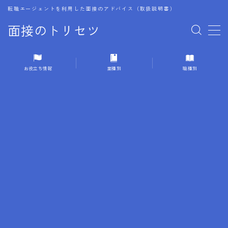
転職エージェントを利用した面接のアドバイス（取扱説明書）
面接のトリセツ
MENU
お役立ち情報
業種別
職種別
1.成功する面接戦略
2.面接前の準備：情報活用の極意
3.面接で好印象を残すためのテクニック
4.職務経歴書と履歴書の違い
5.模擬面接を活用した転職成功方法
6.面接での質問戦略