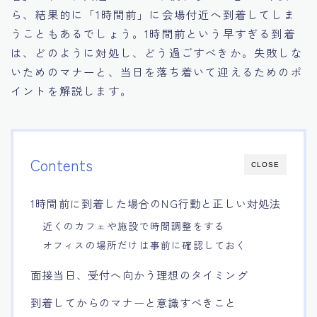
ら、結果的に「1時間前」に会場付近へ到着してしま
15.職場適応力をアピールする方法
うこともあるでしょう。1時間前という早すぎる到着
は、どのように対処し、どう過ごすべきか。失敗しな
16.エージェントと良好な関係を築く方法
いためのマナーと、当日を落ち着いて迎えるためのポ
イントを解説します。
17.面接でブランクを効果的に伝える方法
18.転職後の職場に適応するためのヒント
Contents
CLOSE
1時間前に到着した場合のNG行動と正しい対処法
近くのカフェや施設で時間調整をする
オフィスの場所だけは事前に確認しておく
面接当日、受付へ向かう理想のタイミング
到着してからのマナーと意識すべきこと