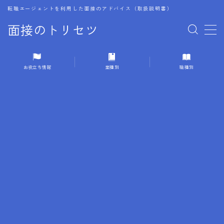
転職エージェントを利用した面接のアドバイス（取扱説明書）
面接のトリセツ
MENU
お役立ち情報
業種別
職種別
1.成功する面接戦略
2.面接前の準備：情報活用の極意
3.面接で好印象を残すためのテクニック
4.職務経歴書と履歴書の違い
5.模擬面接を活用した転職成功方法
6.面接での質問戦略