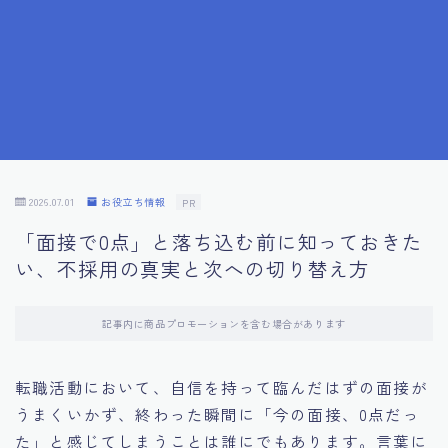
7.成功を収めた求職者の声：成功体験談
8.面接の緊張を解消する方法
9.面接での落とし穴とその対策
10.フィードバックを活用する方法
2026.07.01
お役立ち情報
PR
「面接で0点」と落ち込む前に知っておきた
11.オンライン面接の成功への鍵
い、不採用の真実と次への切り替え方
12.転職先企業の文化を深く理解する
記事内に商品プロモーションを含む場合があります
13.給料交渉のコツ
転職活動において、自信を持って臨んだはずの面接が
うまくいかず、終わった瞬間に「今の面接、0点だっ
14.キャリアアップのための面接戦略
た」と感じてしまうことは誰にでもあります。言葉に