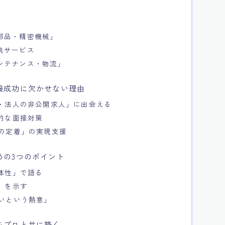
部品・精密機械」
共サービス
ンテナンス・物流」
接成功に欠かせない理由
業・法人の非公開求人」に出会える
体的な面接対策
への定着」の実現支援
めの3つのポイント
具体性」で語る
」を示す
たいという熱意」
をプロと共に築く