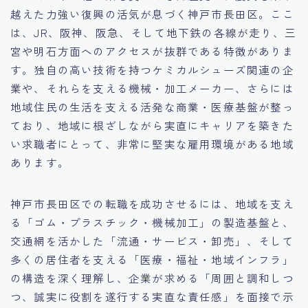
越えた力強い復興の活気が息づく神戸市長田区。ここ
15.職場適応力をアピールする方法
は、JR、阪神、阪急、そして地下鉄の各線が走り、三
宮や明石方面へのアクセスが抜群である特徴がありま
16.エージェントと良好な関係を築く方法
す。独自の高い技術を持つケミカルシューズ関連の企
業や、それらを支える機械・加工メーカー、さらには
17.面接でブランクを効果的に伝える方法
地域住民の生活を支える活発な商業・医療基盤が整っ
ており、地域に根ざしながら実直にキャリアを築きた
18.転職後の職場に適応するためのヒント
い求職者にとって、非常に堅実な雇用環境がある地域
あります。
神戸市長田区での転職を成功させるには、地域を支え
る「ゴム・プラスチック・機械加工」の製造基盤と、
交通網を活かした「流通・サービス・卸売」、そして
多くの居住者を支える「医療・福祉・地域インフラ」
の構造を深く理解し、企業が求める「周囲と調和しつ
つ、誠実に役割を遂行する実直な責任感」を面接で示