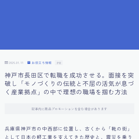
7.成功を収めた求職者の声：成功体験談
8.面接の緊張を解消する方法
9.面接での落とし穴とその対策
10.フィードバックを活用する方法
2026.01.11
お役立ち情報
PR
神戸市長田区で転職を成功させる。面接を突
11.オンライン面接の成功への鍵
破し「モノづくりの伝統と不屈の活気が息づ
く産業拠点」の中で理想の職場を掴む方法
12.転職先企業の文化を深く理解する
記事内に商品プロモーションを含む場合があります
13.給料交渉のコツ
兵庫県神戸市の中西部に位置し、古くから「靴の街」
14.キャリアアップのための面接戦略
として日本の軽工業を支えてきた歴史と、震災を乗り