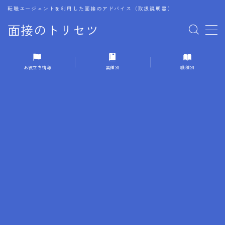
転職エージェントを利用した面接のアドバイス（取扱説明書）
面接のトリセツ
MENU
お役立ち情報
業種別
職種別
1.成功する面接戦略
2.面接前の準備：情報活用の極意
3.面接で好印象を残すためのテクニック
4.職務経歴書と履歴書の違い
5.模擬面接を活用した転職成功方法
6.面接での質問戦略