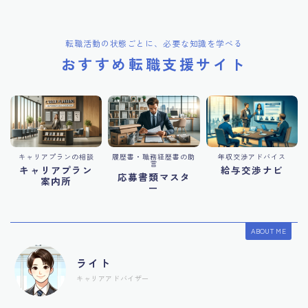
転職活動の状態ごとに、必要な知識を学べる
おすすめ転職支援サイト
キャリアプランの相談
履歴書・職務経歴書の助
年収交渉アドバイス
言
キャリアプラン
給与交渉ナビ
応募書類マスタ
案内所
ー
ABOUT ME
ライト
キャリアアドバイザー