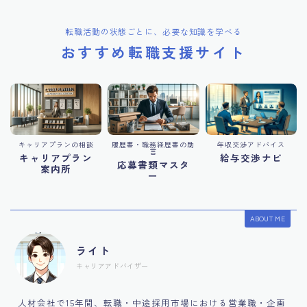
転職活動の状態ごとに、必要な知識を学べる
おすすめ転職支援サイト
キャリアプランの相談
履歴書・職務経歴書の助
年収交渉アドバイス
言
キャリアプラン
給与交渉ナビ
応募書類マスタ
案内所
ー
ABOUT ME
ライト
キャリアアドバイザー
人材会社で15年間、転職・中途採用市場における営業職・企画