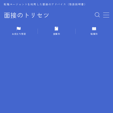
転職エージェントを利用した面接のアドバイス（取扱説明書）
面接のトリセツ
MENU
お役立ち情報
業種別
職種別
1.成功する面接戦略
2.面接前の準備：情報活用の極意
3.面接で好印象を残すためのテクニック
4.職務経歴書と履歴書の違い
5.模擬面接を活用した転職成功方法
6.面接での質問戦略