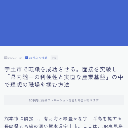
7.成功を収めた求職者の声：成功体験談
8.面接の緊張を解消する方法
9.面接での落とし穴とその対策
10.フィードバックを活用する方法
2026.01.22
お役立ち情報
PR
宇土市で転職を成功させる。面接を突破し
11.オンライン面接の成功への鍵
「県内随一の利便性と実直な産業基盤」の中
で理想の職場を掴む方法
12.転職先企業の文化を深く理解する
記事内に商品プロモーションを含む場合があります
13.給料交渉のコツ
熊本市に隣接し、有明海と緑豊かな宇土半島を擁する
14.キャリアアップのための面接戦略
長崎県とも縁の深い熊本県宇土市。ここは、JR鹿児島