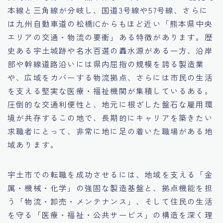
本線と三角線が分岐し、国道3号線や57号線、さらに
15.職場適応力をアピールする方法
は九州自動車道の松橋ICからもほど近い「熊本県中央
エリアの交通・物流の要衝」ある特徴があります。歴
16.エージェントと良好な関係を築く方法
史ある宇土城跡や名水百選の轟水源がある一方、沿岸
部や幹線道路沿いには県内屈指の規模を誇る製造業
17.面接でブランクを効果的に伝える方法
や、広域をカバーする物流拠点、さらには市民の生活
を支える堅実な医療・福祉機関が集積しているある。
18.転職後の職場に適応するためのヒント
圧倒的な交通利便性と、地元に根ざした盤石な雇用環
境が共存するこの地で、長期的にキャリアを築きたい
求職者にとって、非常に地に足の着いた職場がある地
域あります。
宇土市での転職を成功させるには、地域を支える「金
属・機械・化学」の強固な製造基盤と、拠点機能を担
う「物流・卸売・メンテナンス」、そして住民の生活
を守る「医療・福祉・公共サービス」の構造を深く理