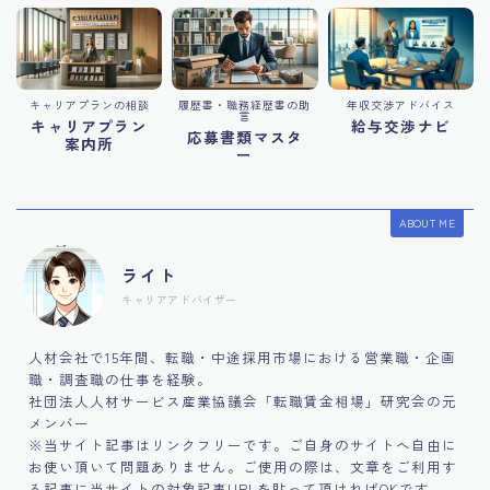
キャリアプランの相談
履歴書・職務経歴書の助
年収交渉アドバイス
言
キャリアプラン
給与交渉ナビ
応募書類マスタ
案内所
ー
ABOUT ME
ライト
キャリアアドバイザー
人材会社で15年間、転職・中途採用市場における営業職・企画
職・調査職の仕事を経験。
社団法人人材サービス産業協議会「転職賃金相場」研究会の元
メンバー
※当サイト記事はリンクフリーです。ご自身のサイトへ自由に
お使い頂いて問題ありません。ご使用の際は、文章をご利用す
る記事に当サイトの対象記事URLを貼って頂ければOKです。