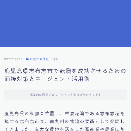
7.成功を収めた求職者の声：成功体験談
8.面接の緊張を解消する方法
9.面接での落とし穴とその対策
10.フィードバックを活用する方法
2026.01.22
お役立ち情報
PR
鹿児島県志布志市で転職を成功させるための
11.オンライン面接の成功への鍵
面接対策とエージェント活用術
12.転職先企業の文化を深く理解する
記事内に商品プロモーションを含む場合があります
13.給料交渉のコツ
鹿児島県の東部に位置し、重要港湾である志布志港を
擁する志布志市は、南九州の物流の要衝として発展し
14.キャリアアップのための面接戦略
てきました。広大な農地を活かした畜産業や農業に加