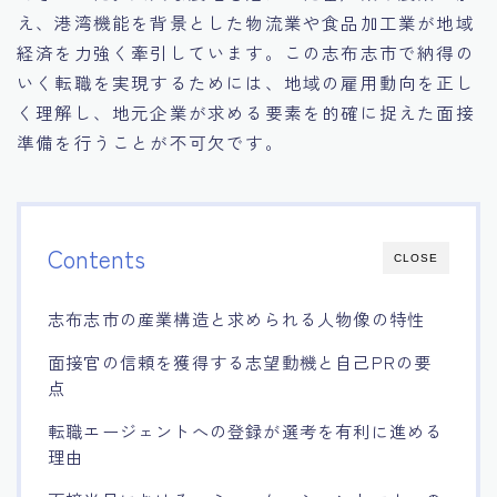
え、港湾機能を背景とした物流業や食品加工業が地域
15.職場適応力をアピールする方法
経済を力強く牽引しています。この志布志市で納得の
いく転職を実現するためには、地域の雇用動向を正し
16.エージェントと良好な関係を築く方法
く理解し、地元企業が求める要素を的確に捉えた面接
準備を行うことが不可欠です。
17.面接でブランクを効果的に伝える方法
18.転職後の職場に適応するためのヒント
Contents
CLOSE
志布志市の産業構造と求められる人物像の特性
面接官の信頼を獲得する志望動機と自己PRの要
点
転職エージェントへの登録が選考を有利に進める
理由