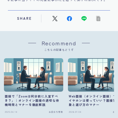
SHARE
Recommend
こちらの記事もどうぞ
面接で「Zoomは何分前に入室すべ
Web面接（オンライン面接）で
き？」｜オンライン面接の適切な待
イヤホンは使っていい？面接官
機時間とマナーを徹底解説
象と選び方のマナー
2025.04.14
お役立ち情報
2026.07.04
お役