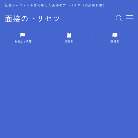
転職エージェントを利用した面接のアドバイス（取扱説明書）
面接のトリセツ
MENU
お役立ち情報
業種別
職種別
1.成功する面接戦略
2.面接前の準備：情報活用の極意
3.面接で好印象を残すためのテクニック
4.職務経歴書と履歴書の違い
5.模擬面接を活用した転職成功方法
6.面接での質問戦略