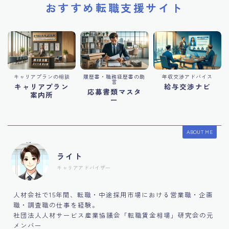
おすすめ転職支援サイト
キャリアプランの相談
履歴書・職務経歴書の助
年収交渉アドバイス
言
キャリアプラン
給与交渉ナビ
応募書類マスタ
案内所
ー
ABOUT ME
ライト
キャリアアドバイザー
人材会社で15年間、転職・中途採用市場における営業職・企画
職・調査職の仕事を経験。
社団法人人材サービス産業協議会「転職賃金相場」研究会の元
メンバー