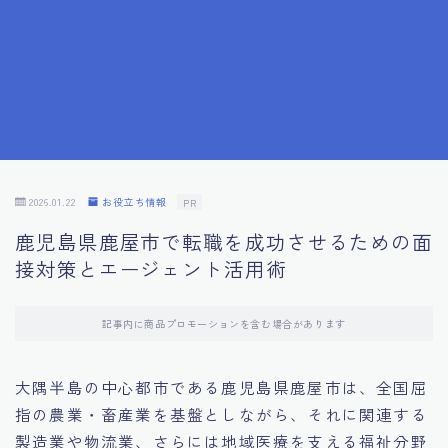
7.成功を収めた求職者の声：成功体験談
8.面接の緊張を解消する方法
9.面接での落とし穴とその対策
10.フィードバックを活用する方法
2026.01.22
お役立ち情報
PR
鹿児島県鹿屋市で転職を成功させるための面
11.オンライン面接の成功への鍵
接対策とエージェント活用術
12.転職先企業の文化を深く理解する
記事内に商品プロモーションを含む場合があります
13.給料交渉のコツ
大隅半島の中心都市である鹿児島県鹿屋市は、全国屈
指の農業・畜産業を基盤としながら、それに関連する
14.キャリアアップのための面接戦略
製造業や物流業、さらには地域医療を支える福祉分野