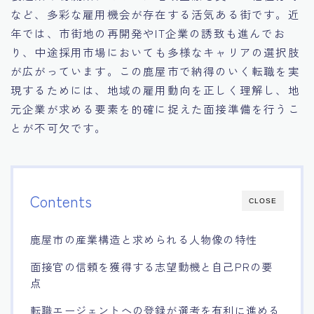
など、多彩な雇用機会が存在する活気ある街です。近
15.職場適応力をアピールする方法
年では、市街地の再開発やIT企業の誘致も進んでお
り、中途採用市場においても多様なキャリアの選択肢
16.エージェントと良好な関係を築く方法
が広がっています。この鹿屋市で納得のいく転職を実
現するためには、地域の雇用動向を正しく理解し、地
17.面接でブランクを効果的に伝える方法
元企業が求める要素を的確に捉えた面接準備を行うこ
とが不可欠です。
18.転職後の職場に適応するためのヒント
Contents
CLOSE
鹿屋市の産業構造と求められる人物像の特性
面接官の信頼を獲得する志望動機と自己PRの要
点
転職エージェントへの登録が選考を有利に進める