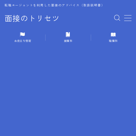
転職エージェントを利用した面接のアドバイス（取扱説明書）
面接のトリセツ
MENU
お役立ち情報
業種別
職種別
1.成功する面接戦略
2.面接前の準備：情報活用の極意
3.面接で好印象を残すためのテクニック
4.職務経歴書と履歴書の違い
5.模擬面接を活用した転職成功方法
6.面接での質問戦略