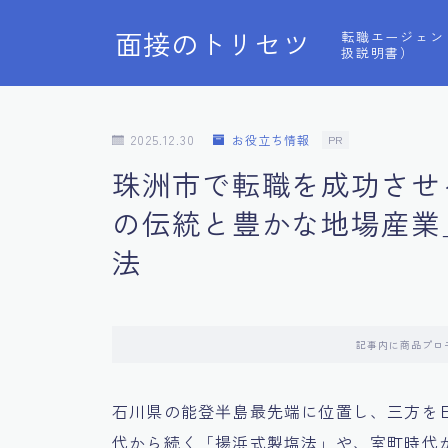
面接のトリセツ
転職エージェン
扱説明書）
2025.12.30
お役立ち情報
PR
珠洲市で転職を成功させ
の伝統と豊かな地場産業
法
記事内に商品プロ
石川県の能登半島最先端に位置し、三方を
代から続く「揚浜式製塩法」や、室町時代