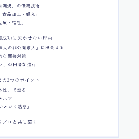
珠洲焼」の伝統技術
・食品加工・観光」
医療・福祉」
接成功に欠かせない理由
・法人の非公開求人」に出会える
体的な面接対策
ーン」の円滑な進行
めの3つのポイント
具体性」で語る
を示す
たいという熱意」
をプロと共に築く